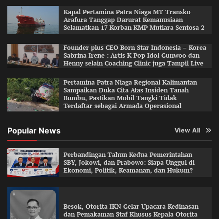
Kapal Pertamina Patra Niaga MT Transko
Arafura Tanggap Darurat Kemanusiaan
Selamatkan 17 Korban KMP Mutiara Sentosa 2
Founder plus CEO Born Star Indonesia – Korea
Sabrina Irene : Artis K Pop Idol Gunwoo dan
Henny selain Coaching Clinic juga Tampil Live
Pertamina Patra Niaga Regional Kalimantan
Sampaikan Duka Cita Atas Insiden Tanah
Bumbu, Pastikan Mobil Tangki Tidak
Terdaftar sebagai Armada Operasional
Popular News
View All
Perbandingan Tahun Kedua Pemerintahan
SBY, Jokowi, dan Prabowo: Siapa Unggul di
Ekonomi, Politik, Keamanan, dan Hukum?
Besok, Otorita IKN Gelar Upacara Kedinasan
dan Pemakaman Staf Khusus Kepala Otorita