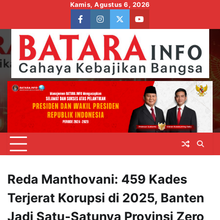
Skip
Kamis, Agustus 6, 2026
to
facebook
instagram
twitter
youtube
content
Reda Manthovani: 459 Kades
Terjerat Korupsi di 2025, Banten
Jadi Satu-Satunya Provinsi Zero