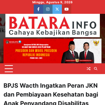
Skip
Minggu, Agustus 9, 2026
to
facebook
instagram
twitter
youtube
content
BPJS Wacth Ingatkan Peran JKN
dan Pembiayaan Kesehatan bagi
Anak Penyandang Disabilitas