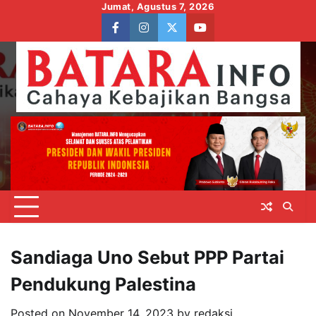
Skip
Jumat, Agustus 7, 2026
to
facebook
instagram
twitter
youtube
content
Sandiaga Uno Sebut PPP Partai
Pendukung Palestina
Posted on
November 14, 2023
by
redaksi