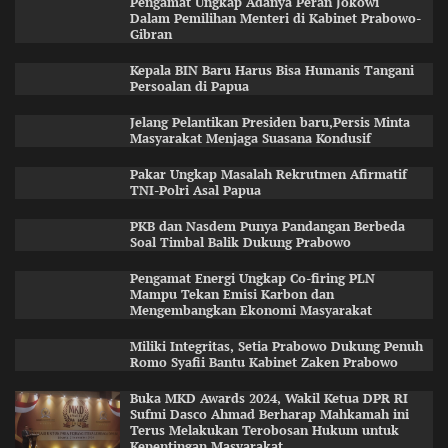
Pengamat Ungkap Adanya Peran Jokowi
Dalam Pemilihan Menteri di Kabinet Prabowo-
Gibran
Kepala BIN Baru Harus Bisa Humanis Tangani
Persoalan di Papua
Jelang Pelantikan Presiden baru,Persis Minta
Masyarakat Menjaga Suasana Kondusif
Pakar Ungkap Masalah Rekrutmen Afirmatif
TNI-Polri Asal Papua
PKB dan Nasdem Punya Pandangan Berbeda
Soal Timbal Balik Dukung Prabowo
Pengamat Energi Ungkap Co-firing PLN
Mampu Tekan Emisi Karbon dan
Mengembangkan Ekonomi Masyarakat
Miliki Integritas, Setia Prabowo Dukung Penuh
Romo Syafii Bantu Kabinet Zaken Prabowo
Buka MKD Awards 2024, Wakil Ketua DPR RI
Sufmi Dasco Ahmad Berharap Mahkamah ini
Terus Melakukan Terobosan Hukum untuk
Kepentingan Masyarakat