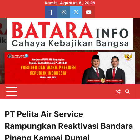
Skip
Kamis, Agustus 6, 2026
to
facebook
instagram
twitter
youtube
content
PT Pelita Air Service
Rampungkan Reaktivasi Bandara
Pinang Kampai Dumai