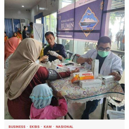
BUSINESS
EKBIS
KAM
NASIONAL