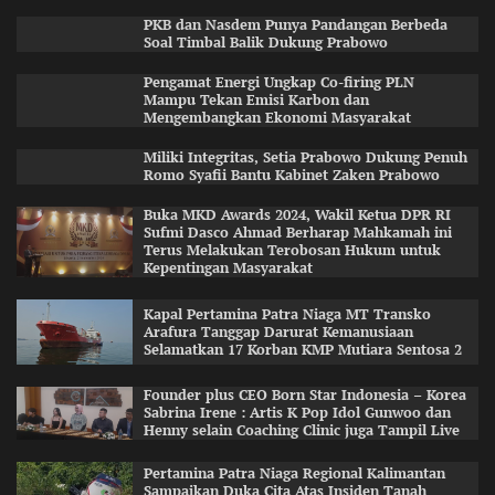
PKB dan Nasdem Punya Pandangan Berbeda
Soal Timbal Balik Dukung Prabowo
Pengamat Energi Ungkap Co-firing PLN
Mampu Tekan Emisi Karbon dan
Mengembangkan Ekonomi Masyarakat
Miliki Integritas, Setia Prabowo Dukung Penuh
Romo Syafii Bantu Kabinet Zaken Prabowo
Buka MKD Awards 2024, Wakil Ketua DPR RI
Sufmi Dasco Ahmad Berharap Mahkamah ini
Terus Melakukan Terobosan Hukum untuk
Kepentingan Masyarakat
Kapal Pertamina Patra Niaga MT Transko
Arafura Tanggap Darurat Kemanusiaan
Selamatkan 17 Korban KMP Mutiara Sentosa 2
Founder plus CEO Born Star Indonesia – Korea
Sabrina Irene : Artis K Pop Idol Gunwoo dan
Henny selain Coaching Clinic juga Tampil Live
Pertamina Patra Niaga Regional Kalimantan
Sampaikan Duka Cita Atas Insiden Tanah