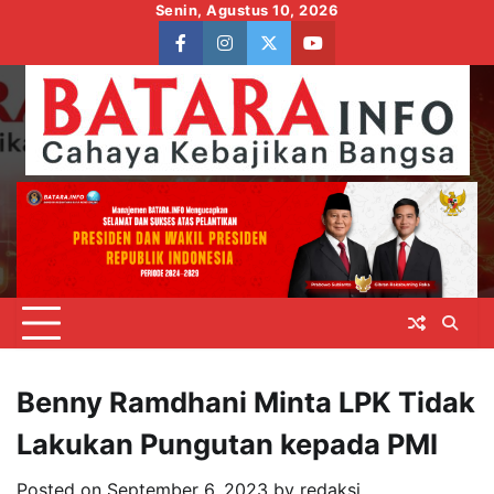
Skip
Senin, Agustus 10, 2026
to
facebook
instagram
twitter
youtube
content
Benny Ramdhani Minta LPK Tidak
Lakukan Pungutan kepada PMI
Posted on
September 6, 2023
by
redaksi