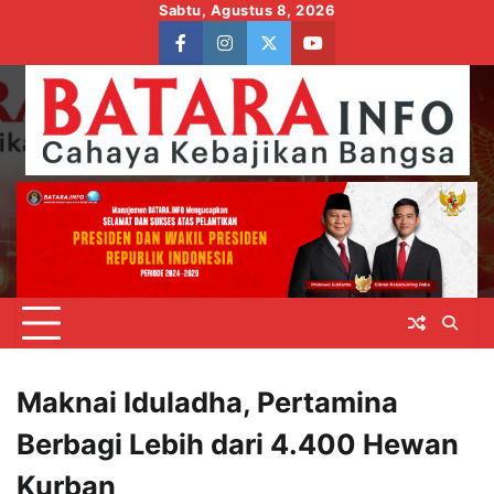
Skip
Sabtu, Agustus 8, 2026
to
facebook
instagram
twitter
youtube
content
Maknai Iduladha, Pertamina
Berbagi Lebih dari 4.400 Hewan
Kurban