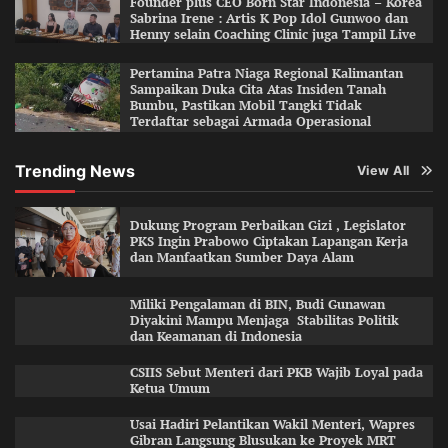
Founder plus CEO Born Star Indonesia – Korea
Sabrina Irene : Artis K Pop Idol Gunwoo dan
Henny selain Coaching Clinic juga Tampil Live
Pertamina Patra Niaga Regional Kalimantan
Sampaikan Duka Cita Atas Insiden Tanah
Bumbu, Pastikan Mobil Tangki Tidak
Terdaftar sebagai Armada Operasional
Trending News
View All
Dukung Program Perbaikan Gizi , Legislator
PKS Ingin Prabowo Ciptakan Lapangan Kerja
dan Manfaatkan Sumber Daya Alam
Miliki Pengalaman di BIN, Budi Gunawan
Diyakini Mampu Menjaga Stabilitas Politik
dan Keamanan di Indonesia
CSIIS Sebut Menteri dari PKB Wajib Loyal pada
Ketua Umum
Usai Hadiri Pelantikan Wakil Menteri, Wapres
Gibran Langsung Blusukan ke Proyek MRT