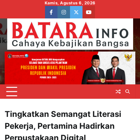
Skip
Kamis, Agustus 6, 2026
to
facebook
instagram
twitter
youtube
content
Tingkatkan Semangat Literasi
Pekerja, Pertamina Hadirkan
Perpustakaan Digital