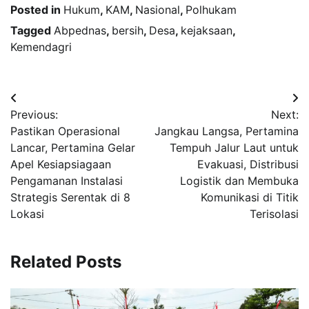
Posted in
Hukum
,
KAM
,
Nasional
,
Polhukam
Tagged
Abpednas
,
bersih
,
Desa
,
kejaksaan
,
Kemendagri
Navigasi
Previous:
Next:
pos
Pastikan Operasional
Jangkau Langsa, Pertamina
Lancar, Pertamina Gelar
Tempuh Jalur Laut untuk
Apel Kesiapsiagaan
Evakuasi, Distribusi
Pengamanan Instalasi
Logistik dan Membuka
Strategis Serentak di 8
Komunikasi di Titik
Lokasi
Terisolasi
Related Posts