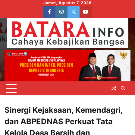
Skip
Jumat, Agustus 7, 2026
to
facebook
instagram
twitter
youtube
content
Sinergi Kejaksaan, Kemendagri,
dan ABPEDNAS Perkuat Tata
Kelola Desa Bersih dan