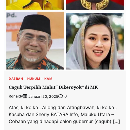
DAERAH
HUKUM
KAM
Cagub Terpilih Malut “Dikeroyok” di MK
Ronaldy
0
Januari 20, 2025
Atas, ki ke ka ; Aliong dan Altingbawah, ki ke ka ;
Kasuba dan Sherly BATARA.Info, Maluku Utara –
Cobaan yang dihadapi calon gubernur (cagub) […]