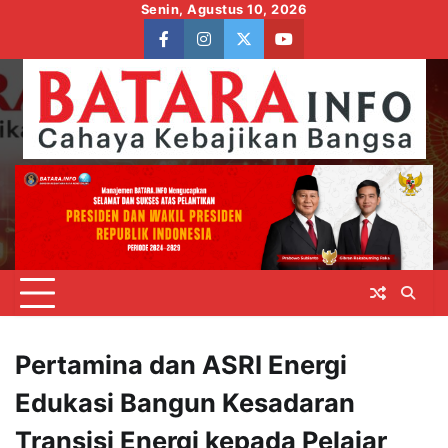
Skip
Senin, Agustus 10, 2026
to
facebook
instagram
twitter
youtube
content
Pertamina dan ASRI Energi
Edukasi Bangun Kesadaran
Transisi Energi kepada Pelajar