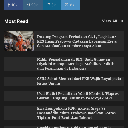
10k
20k
5k
8k
Most Read
View All
Dukung Program Perbaikan Gizi , Legislator
PKS Ingin Prabowo Ciptakan Lapangan Kerja
dan Manfaatkan Sumber Daya Alam
Miliki Pengalaman di BIN, Budi Gunawan
Diyakini Mampu Menjaga Stabilitas Politik
dan Keamanan di Indonesia
CSIIS Sebut Menteri dari PKB Wajib Loyal pada
Ketua Umum
Usai Hadiri Pelantikan Wakil Menteri, Wapres
Gibran Langsung Blusukan ke Proyek MRT
Bisa Lumpuhkan KPK, Aktivis Siaga 98
Hasanuddin Minta Prabowo Batalkan Kortas
Tipikor Polri Bentukan Jokowi
Presiden Prabowo Subianto Resmi Lantik