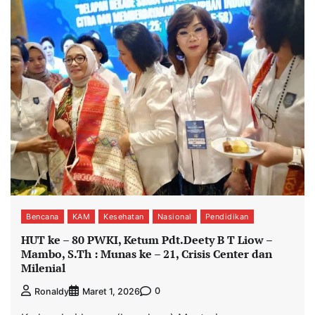
Bencana
KAM
Kesehatan
Nasional
Pendidikan
HUT ke – 80 PWKI, Ketum Pdt.Deety B T Liow –
Mambo, S.Th : Munas ke – 21, Crisis Center dan
Milenial
0
Ronaldy
Maret 1, 2026