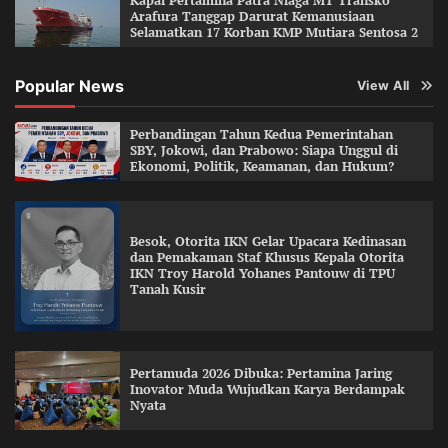
Kapal Pertamina Patra Niaga MT Transko
Arafura Tanggap Darurat Kemanusiaan
Selamatkan 17 Korban KMP Mutiara Sentosa 2
Popular News
View All
Perbandingan Tahun Kedua Pemerintahan
SBY, Jokowi, dan Prabowo: Siapa Unggul di
Ekonomi, Politik, Keamanan, dan Hukum?
Besok, Otorita IKN Gelar Upacara Kedinasan
dan Pemakaman Staf Khusus Kepala Otorita
IKN Troy Harold Yohanes Pantouw di TPU
Tanah Kusir
Pertamuda 2026 Dibuka: Pertamina Jaring
Inovator Muda Wujudkan Karya Berdampak
Nyata