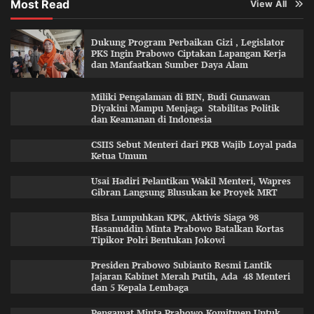
Most Read
View All
Dukung Program Perbaikan Gizi , Legislator
PKS Ingin Prabowo Ciptakan Lapangan Kerja
dan Manfaatkan Sumber Daya Alam
Miliki Pengalaman di BIN, Budi Gunawan
Diyakini Mampu Menjaga Stabilitas Politik
dan Keamanan di Indonesia
CSIIS Sebut Menteri dari PKB Wajib Loyal pada
Ketua Umum
Usai Hadiri Pelantikan Wakil Menteri, Wapres
Gibran Langsung Blusukan ke Proyek MRT
Bisa Lumpuhkan KPK, Aktivis Siaga 98
Hasanuddin Minta Prabowo Batalkan Kortas
Tipikor Polri Bentukan Jokowi
Presiden Prabowo Subianto Resmi Lantik
Jajaran Kabinet Merah Putih, Ada 48 Menteri
dan 5 Kepala Lembaga
Pengamat Minta Prabowo Komitmen Untuk