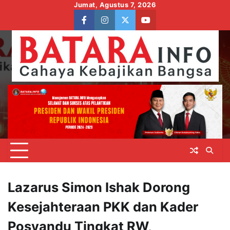
Skip
Jumat, Agustus 7, 2026
to
facebook
instagram
twitter
youtube
content
Lazarus Simon Ishak Dorong
Kesejahteraan PKK dan Kader
Posyandu Tingkat RW,