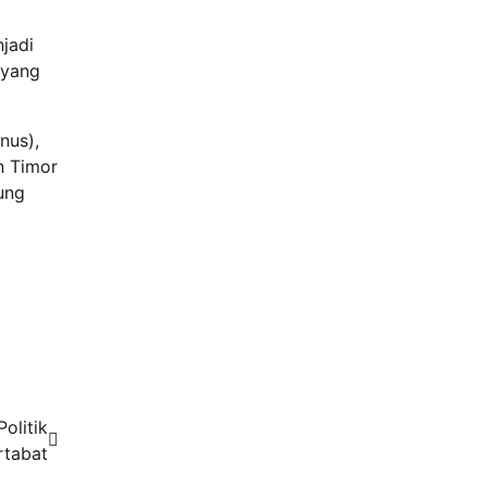
njadi
 yang
nus),
n Timor
ung
olitik
rtabat