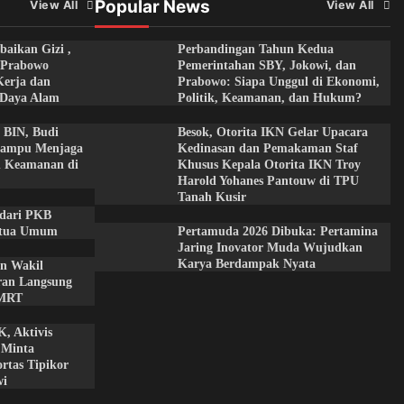
Popular News
View All
View All
aikan Gizi ,
Perbandingan Tahun Kedua
n Prabowo
Pemerintahan SBY, Jokowi, dan
Kerja dan
Prabowo: Siapa Unggul di Ekonomi,
 Daya Alam
Politik, Keamanan, dan Hukum?
 BIN, Budi
Besok, Otorita IKN Gelar Upacara
Mampu Menjaga
Kedinasan dan Pemakaman Staf
an Keamanan di
Khusus Kepala Otorita IKN Troy
Harold Yohanes Pantouw di TPU
Tanah Kusir
 dari PKB
etua Umum
Pertamuda 2026 Dibuka: Pertamina
Jaring Inovator Muda Wujudkan
Karya Berdampak Nyata
an Wakil
ran Langsung
 MRT
, Aktivis
 Minta
rtas Tipikor
wi