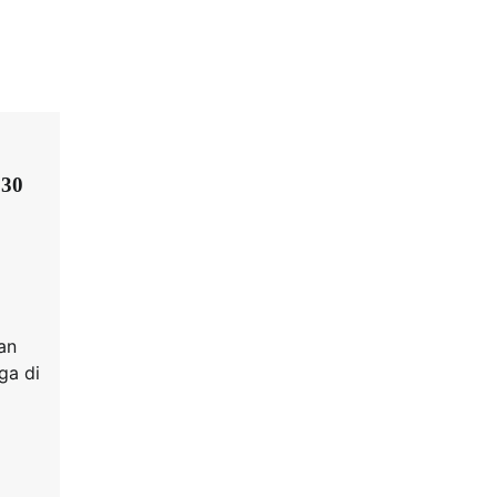
 30
an
ga di