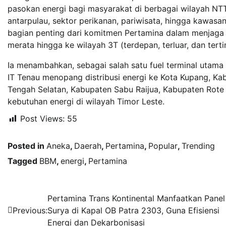
pasokan energi bagi masyarakat di berbagai wilayah NTT
antarpulau, sektor perikanan, pariwisata, hingga kawasan
bagian penting dari komitmen Pertamina dalam menjaga 
merata hingga ke wilayah 3T (terdepan, terluar, dan tertin
Ia menambahkan, sebagai salah satu fuel terminal utama 
IT Tenau menopang distribusi energi ke Kota Kupang, K
Tengah Selatan, Kabupaten Sabu Raijua, Kabupaten Rot
kebutuhan energi di wilayah Timor Leste.
Post Views:
55
Posted in
Aneka
,
Daerah
,
Pertamina
,
Popular
,
Trending
Tagged
BBM
,
energi
,
Pertamina
Navigasi
Pertamina Trans Kontinental Manfaatkan Panel
Previous:
Surya di Kapal OB Patra 2303, Guna Efisiensi
pos
Energi dan Dekarbonisasi