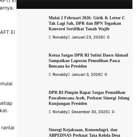
(AFT) El
arnya.
Mulai 2 Februari 2026: Girik & Letter C
Tak Lagi Sah, DPR dan BPN Tegaskan
Konversi Sertifikat Tanah Wajib
 AFT El
Ronaldy
Januari 23, 2026
0
Ketua Satgas DPR RI Sufmi Dasco Ahmad
Sampaikan Laporan Pemulihan Pasca
Bencana ke Presiden
Ronaldy
Januari 3, 2026
0
 mulai
DPR RI Pimpin Rapat Satgas Pemulihan
Pascabencana Aceh, Perkuat Sinergi Jelang
setiap
Kunjungan Presiden
kat.
Ronaldy
Desember 30, 2025
0
rantai
Sinergi Kejaksaan, Kemendagri, dan
ABPEDNAS Perkuat Tata Kelola Desa