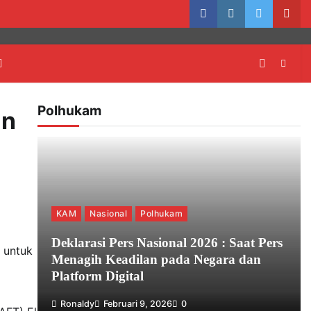
facebook
instagram
twitter
yout
Polhukam
an
KAM
Nasional
Polhukam
Deklarasi Pers Nasional 2026 : Saat Pers
, untuk
Menagih Keadilan pada Negara dan
Platform Digital
Ronaldy
Februari 9, 2026
0