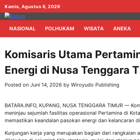
Skip
Kamis, Agustus 6, 2026
to
content
NASIONAL
POLHUKAM
WISATA
ANEKA
Komisaris Utama Pertami
Energi di Nusa Tenggara 
Posted on
Juni 14, 2026
by
Wiroyudo Publishing
BATARA.INFO, KUPANG, NUSA TENGGARA TIMUR — Komisa
meninjau sejumlah fasilitas operasional Pertamina di Ko
memastikan keandalan pasokan energi dan kelancaran dis
Kunjungan kerja yang merupakan bagian dari rangkaian a