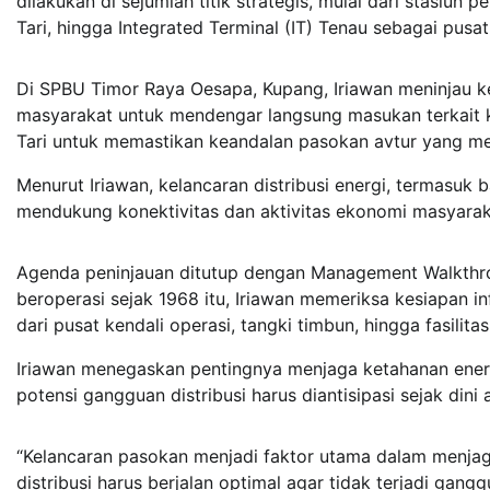
dilakukan di sejumlah titik strategis, mulai dari stasiun
Tari, hingga Integrated Terminal (IT) Tenau sebagai pusat
Di SPBU Timor Raya Oesapa, Kupang, Iriawan meninjau ke
masyarakat untuk mendengar langsung masukan terkait k
Tari untuk memastikan keandalan pasokan avtur yang men
Menurut Iriawan, kelancaran distribusi energi, termasuk
mendukung konektivitas dan aktivitas ekonomi masyarak
Agenda peninjauan ditutup dengan Management Walkthrou
beroperasi sejak 1968 itu, Iriawan memeriksa kesiapan in
dari pusat kendali operasi, tangki timbun, hingga fasil
Iriawan menegaskan pentingnya menjaga ketahanan energi
potensi gangguan distribusi harus diantisipasi sejak din
“Kelancaran pasokan menjadi faktor utama dalam menjaga
distribusi harus berjalan optimal agar tidak terjadi gangg