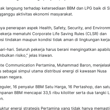
ak langsung terhadap ketersediaan BBM dan LPG baik di 
gganggu aktivitas ekonomi masyarakat.
ya penerapan aspek Health, Safety, Security, and Environ
pekerja mematuhi Corporate Life Saving Rules (CLSR) dan
 tindakan maupun kondisi tidak aman di lingkungan kerja
ari-hari. Seluruh pekerja harus berani mengingatkan apabil
lkan risiko,” jelas Iriawan.
orate Communication Pertamina, Muhammad Baron, menjelas
s sebagai simpul utama distribusi energi di kawasan Nusa
asan negara.
eguler, 16 penyalur BBM Satu Harga, 16 Pertashop, dan sa
mpanan BBM mencapai 33,5 ribu kiloliter serta dua tangki 
n.
ruktur energi strategis Pertamina yang tidak hanya memast