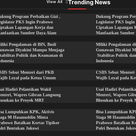
Trending News
View All
ukung Program Perbaikan Gizi ,
Dukung Program Perb
egislator PKS Ingin Prabowo
Legislator PKS Ingi
iptakan Lapangan Kerja dan
Ciptakan Lapangan 
anfaatkan Sumber Daya Alam
Manfaatkan Sumber
iliki Pengalaman di BIN, Budi
Miliki Pengalaman di
unawan Diyakini Mampu Menjaga
Gunawan Diyakini 
tabilitas Politik dan Keamanan di
Stabilitas Politik d
ndonesia
Indonesia
SIIS Sebut Menteri dari PKB
CSIIS Sebut Menteri
ajib Loyal pada Ketua Umum
Wajib Loyal pada K
sai Hadiri Pelantikan Wakil
Usai Hadiri Pelantik
enteri, Wapres Gibran Langsung
Menteri, Wapres Gib
lusukan ke Proyek MRT
Blusukan ke Proyek
isa Lumpuhkan KPK, Aktivis
Bisa Lumpuhkan KPK
iaga 98 Hasanuddin Minta
Siaga 98 Hasanuddin
rabowo Batalkan Kortas Tipikor
Prabowo Batalkan Ko
olri Bentukan Jokowi
Polri Bentukan Joko