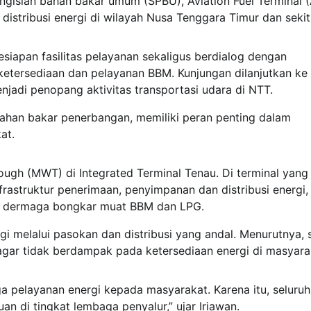
 pengisian bahan bakar umum (SPBU), Aviation Fuel Terminal 
 distribusi energi di wilayah Nusa Tenggara Timur dan sekit
siapan fasilitas pelayanan sekaligus berdialog dengan
etersediaan dan pelayanan BBM. Kunjungan dilanjutkan ke
jadi penopang aktivitas transportasi udara di NTT.
 bahan bakar penerbangan, memiliki peran penting dalam
at.
gh (MWT) di Integrated Terminal Tenau. Di terminal yang
frastruktur penerimaan, penyimpanan dan distribusi energi,
itas dermaga bongkar muat BBM dan LPG.
 melalui pasokan dan distribusi yang andal. Menurutnya, 
i agar tidak berdampak pada ketersediaan energi di masyara
 pelayanan energi kepada masyarakat. Karena itu, seluruh 
uan di tingkat lembaga penyalur,” ujar Iriawan.