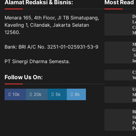
Alamat Redaksi & Bisnis:
Most Read
D
Menara 165, 4th Floor, Jl TB Simatupang,
L
Kaveling 1, Cilandak, Jakarta Selatan
C
12560.
M
M
Bank: BRI A/C No. 3251-01-025931-53-9
G
S
PT Sinergi Dharma Semesta.
I
C
Follow Us On:
W
U
10k
20k
5k
8k
M
B
B
S
P
P