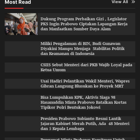
Most Read
View All
Dukung Program Perbaikan Gizi , Legislator
PKS Ingin Prabowo Ciptakan Lapangan Kerja
dan Manfaatkan Sumber Daya Alam
Miliki Pengalaman di BIN, Budi Gunawan
Diyakini Mampu Menjaga Stabilitas Politik
dan Keamanan di Indonesia
CSIIS Sebut Menteri dari PKB Wajib Loyal pada
Ketua Umum
Usai Hadiri Pelantikan Wakil Menteri, Wapres
Gibran Langsung Blusukan ke Proyek MRT
Bisa Lumpuhkan KPK, Aktivis Siaga 98
Hasanuddin Minta Prabowo Batalkan Kortas
Tipikor Polri Bentukan Jokowi
Presiden Prabowo Subianto Resmi Lantik
Jajaran Kabinet Merah Putih, Ada 48 Menteri
dan 5 Kepala Lembaga
Pengamat Minta Prabowo Komitmen Untuk