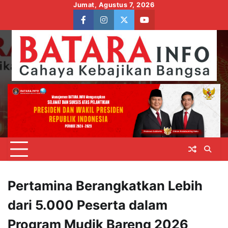
Skip
Jumat, Agustus 7, 2026
to
facebook
instagram
twitter
youtube
content
Pertamina Berangkatkan Lebih
dari 5.000 Peserta dalam
Program Mudik Bareng 2026