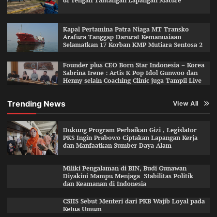
di Tengah Tantangan Lapangan Mature
Kapal Pertamina Patra Niaga MT Transko
Arafura Tanggap Darurat Kemanusiaan
Selamatkan 17 Korban KMP Mutiara Sentosa 2
Founder plus CEO Born Star Indonesia – Korea
Sabrina Irene : Artis K Pop Idol Gunwoo dan
Henny selain Coaching Clinic juga Tampil Live
Trending News
View All
Dukung Program Perbaikan Gizi , Legislator
PKS Ingin Prabowo Ciptakan Lapangan Kerja
dan Manfaatkan Sumber Daya Alam
Miliki Pengalaman di BIN, Budi Gunawan
Diyakini Mampu Menjaga Stabilitas Politik
dan Keamanan di Indonesia
CSIIS Sebut Menteri dari PKB Wajib Loyal pada
Ketua Umum