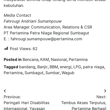
kebutuhan.
Media Contact
Fahrougi Andriani Sumampouw
Area Manager Communication, Relations & CSR
PT Pertamina Patra Niaga Regional Sumbagut
E. : fahrougi.sumampouw@pertamina.com
Post Views:
62
Posted in
Bencana
,
KAM
,
Nasional
,
Pertamina
Tagged
bandang
,
Banjir
,
BBM
,
energi
,
LPG
,
patra niaga
,
Pertamina
,
Sumbagut
,
Sumbar
,
Wagub
Navigasi
Previous:
Next:
pos
Peringati Hari Disabilitas
Tembus Akses Terputus,
Internasional, Yayasan
Pertamina Berhasil