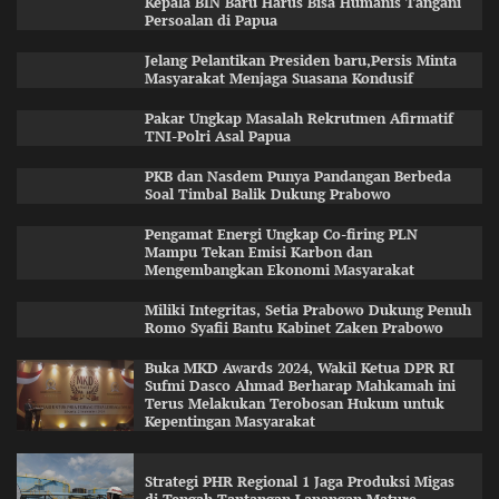
Kepala BIN Baru Harus Bisa Humanis Tangani
Persoalan di Papua
Jelang Pelantikan Presiden baru,Persis Minta
Masyarakat Menjaga Suasana Kondusif
Pakar Ungkap Masalah Rekrutmen Afirmatif
TNI-Polri Asal Papua
PKB dan Nasdem Punya Pandangan Berbeda
Soal Timbal Balik Dukung Prabowo
Pengamat Energi Ungkap Co-firing PLN
Mampu Tekan Emisi Karbon dan
Mengembangkan Ekonomi Masyarakat
Miliki Integritas, Setia Prabowo Dukung Penuh
Romo Syafii Bantu Kabinet Zaken Prabowo
Buka MKD Awards 2024, Wakil Ketua DPR RI
Sufmi Dasco Ahmad Berharap Mahkamah ini
Terus Melakukan Terobosan Hukum untuk
Kepentingan Masyarakat
Strategi PHR Regional 1 Jaga Produksi Migas