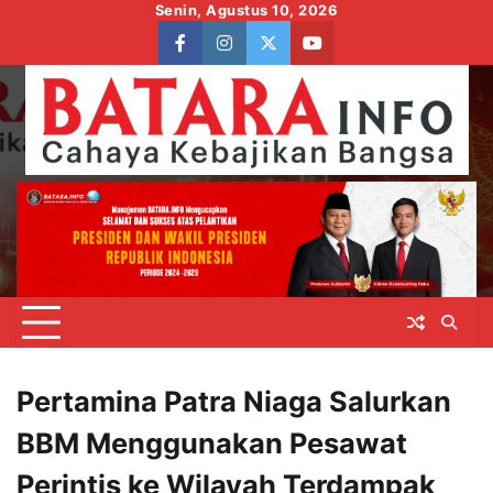
Skip
Senin, Agustus 10, 2026
to
facebook
instagram
twitter
youtube
content
Pertamina Patra Niaga Salurkan
BBM Menggunakan Pesawat
Perintis ke Wilayah Terdampak