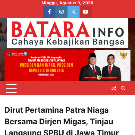
Skip
Minggu, Agustus 9, 2026
to
facebook
instagram
twitter
youtube
content
Dirut Pertamina Patra Niaga
Bersama Dirjen Migas, Tinjau
Langsung SPBU di Jawa Timur,