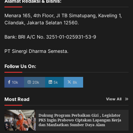
Alamat Redaksi & Bisnis:
Menara 165, 4th Floor, Jl TB Simatupang, Kaveling 1,
Cilandak, Jakarta Selatan 12560.
Bank: BRI A/C No. 3251-01-025931-53-9
PT Sinergi Dharma Semesta.
Follow Us On:
10k
20k
5k
8k
Most Read
View All
Dukung Program Perbaikan Gizi , Legislator
PKS Ingin Prabowo Ciptakan Lapangan Kerja
dan Manfaatkan Sumber Daya Alam