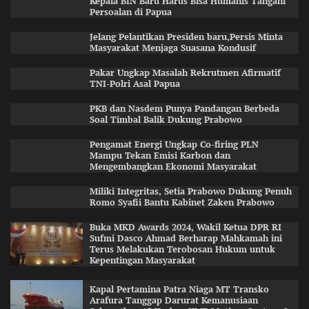
Kepala BIN Baru Harus Bisa Humanis Tangani
Persoalan di Papua
Jelang Pelantikan Presiden baru,Persis Minta
Masyarakat Menjaga Suasana Kondusif
Pakar Ungkap Masalah Rekrutmen Afirmatif
TNI-Polri Asal Papua
PKB dan Nasdem Punya Pandangan Berbeda
Soal Timbal Balik Dukung Prabowo
Pengamat Energi Ungkap Co-firing PLN
Mampu Tekan Emisi Karbon dan
Mengembangkan Ekonomi Masyarakat
Miliki Integritas, Setia Prabowo Dukung Penuh
Romo Syafii Bantu Kabinet Zaken Prabowo
Buka MKD Awards 2024, Wakil Ketua DPR RI
Sufmi Dasco Ahmad Berharap Mahkamah ini
Terus Melakukan Terobosan Hukum untuk
Kepentingan Masyarakat
Kapal Pertamina Patra Niaga MT Transko
Arafura Tanggap Darurat Kemanusiaan