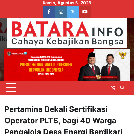
Skip
Kamis, Agustus 6, 2026
to
facebook
instagram
twitter
youtube
content
Pertamina Bekali Sertifikasi
Operator PLTS, bagi 40 Warga
Pengelola Desa Energi Berdikari