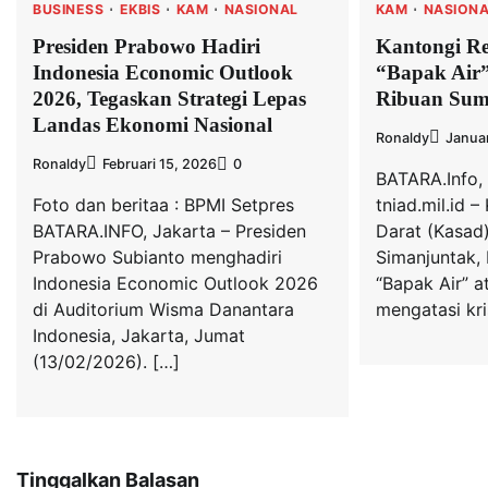
BUSINESS
EKBIS
KAM
NASIONAL
KAM
NASION
Presiden Prabowo Hadiri
Kantongi Re
Indonesia Economic Outlook
“Bapak Air
2026, Tegaskan Strategi Lepas
Ribuan Sum
Landas Ekonomi Nasional
Ronaldy
Januar
Ronaldy
Februari 15, 2026
0
BATARA.Info,
Foto dan beritaa : BPMI Setpres
tniad.mil.id 
BATARA.INFO, Jakarta – Presiden
Darat (Kasad)
Prabowo Subianto menghadiri
Simanjuntak, 
Indonesia Economic Outlook 2026
“Bapak Air” a
di Auditorium Wisma Danantara
mengatasi kris
Indonesia, Jakarta, Jumat
(13/02/2026). […]
Tinggalkan Balasan