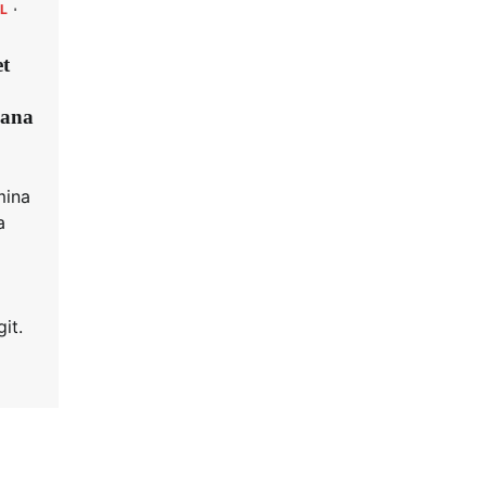
L
et
cana
mina
a
it.