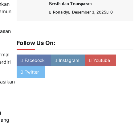
nkan
Bersih dan Transparan
namun
Ronaldy
Desember 3, 2025
0
wasan
Follow Us On:
rmal
Facebook
Instagram
Youtube
rdiri
Twitter
asikan
g
yang