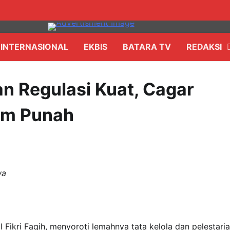
INTERNASIONAL
EKBIS
BATARA TV
REDAKSI
dan Regulasi Kuat, Cagar
am Punah
wa
 Fikri Faqih, menyoroti lemahnya tata kelola dan pelestari