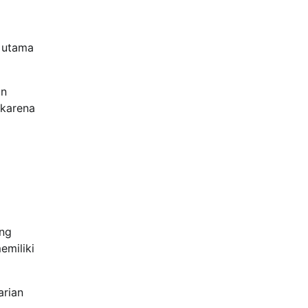
n utama
an
 karena
ong
emiliki
arian