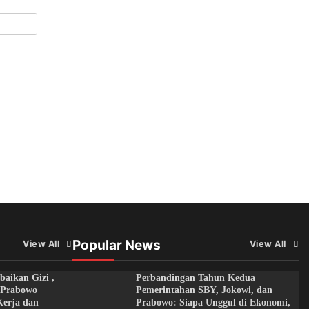
Popular News
View All
View All
aikan Gizi ,
Perbandingan Tahun Kedua
n Prabowo
Pemerintahan SBY, Jokowi, dan
Kerja dan
Prabowo: Siapa Unggul di Ekonomi,