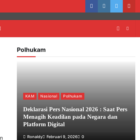
facebook
instagram
twitter
yout
Polhukam
KAM
Nasional
Polhukam
Deklarasi Pers Nasional 2026 : Saat Pers
Menagih Keadilan pada Negara dan
Platform Digital
Ronaldy
Februari 9, 2026
0
an