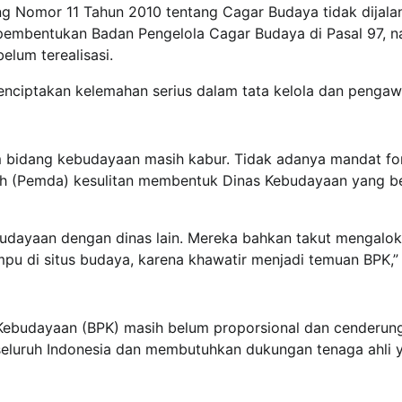
g Nomor 11 Tahun 2010 tentang Cagar Budaya tidak dijala
embentukan Badan Pengelola Cagar Budaya di Pasal 97, 
elum terealisasi.
nciptakan kelemahan serius dalam tata kelola dan penga
am bidang kebudayaan masih kabur. Tidak adanya mandat fo
h (Pemda) kesulitan membentuk Dinas Kebudayaan yang be
dayaan dengan dinas lain. Mereka bahkan takut mengalok
mpu di situs budaya, karena khawatir menjadi temuan BPK,”
an Kebudayaan (BPK) masih belum proporsional dan cenderun
 seluruh Indonesia dan membutuhkan dukungan tenaga ahli 