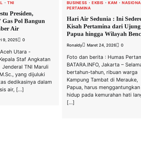
AL
TNI
BUSINESS
EKBIS
KAM
NASIONA
PERTAMINA
stu Presiden,
Hari Air Sedunia : Ini Seder
” Gas Pol Bangun
Kisah Pertamina dari Ujung
ber Air
Papua hingga Wilayah Ben
i 9, 2025
0
Ronaldy
Maret 24, 2026
0
 Aceh Utara -
Foto dan berita : Humas Perta
– Kepala Staf Angkatan
BATARA.INFO, Jakarta – Selam
 Jenderal TNI Maruli
bertahun-tahun, ribuan warga
M.Sc., yang dijuluki
Kampung Tambat di Merauke,
tas dedikasinya dalam
Papua, harus menggantungkan
is air, […]
hidup pada kemurahan hati lang
[…]