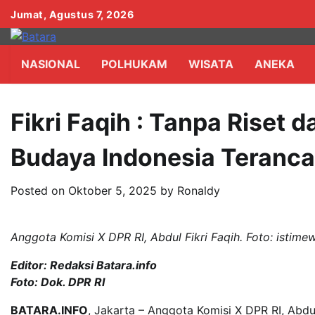
Skip
Jumat, Agustus 7, 2026
to
content
NASIONAL
POLHUKAM
WISATA
ANEKA
Fikri Faqih : Tanpa Riset 
Budaya Indonesia Teranc
Posted on
Oktober 5, 2025
by
Ronaldy
Anggota Komisi X DPR RI, Abdul Fikri Faqih. Foto: istime
Editor: Redaksi Batara.info
Foto: Dok. DPR RI
BATARA.INFO
, Jakarta – Anggota Komisi X DPR RI, Abdul