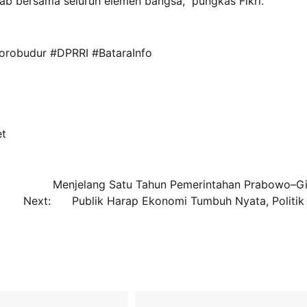
ab bersama seluruh elemen bangsa,” pungkas Fikri.
Borobudur #DPRRI #BataraInfo
et
Menjelang Satu Tahun Pemerintahan Prabowo–Gi
Next:
Publik Harap Ekonomi Tumbuh Nyata, Politik