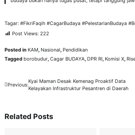
budaya bukan hanya tugas pusat, tetapi tanggung jaw
Tagar: #FikriFaqih #CagarBudaya #PelestarianBudaya #
Post Views:
222
Posted in
KAM
,
Nasional
,
Pendidikan
Tagged
borobudur
,
Cagar BUDAYA
,
DPR RI
,
Komisi X
,
Ris
Navigasi
Kyai Maman Desak Kemenag Proaktif Data
Previous:
Kelayakan Infrastruktur Pesantren di Daerah
pos
Related Posts