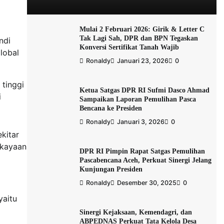
Mulai 2 Februari 2026: Girik & Letter C
Tak Lagi Sah, DPR dan BPN Tegaskan
ndi
Konversi Sertifikat Tanah Wajib
lobal
Ronaldy
Januari 23, 2026
0
 tinggi
Ketua Satgas DPR RI Sufmi Dasco Ahmad
i
Sampaikan Laporan Pemulihan Pasca
Bencana ke Presiden
Ronaldy
Januari 3, 2026
0
kitar
ekayaan
DPR RI Pimpin Rapat Satgas Pemulihan
Pascabencana Aceh, Perkuat Sinergi Jelang
Kunjungan Presiden
Ronaldy
Desember 30, 2025
0
yaitu
Sinergi Kejaksaan, Kemendagri, dan
ABPEDNAS Perkuat Tata Kelola Desa