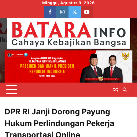
Skip
Minggu, Agustus 9, 2026
to
facebook
instagram
twitter
youtube
content
DPR RI Janji Dorong Payung
Hukum Perlindungan Pekerja
Transportasi Online