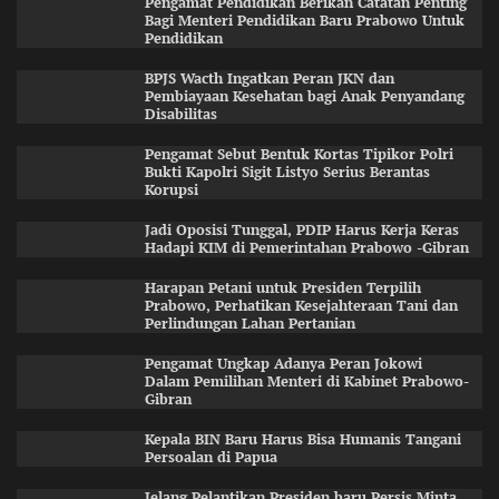
Pengamat Pendidikan Berikan Catatan Penting
Bagi Menteri Pendidikan Baru Prabowo Untuk
Pendidikan
BPJS Wacth Ingatkan Peran JKN dan
Pembiayaan Kesehatan bagi Anak Penyandang
Disabilitas
Pengamat Sebut Bentuk Kortas Tipikor Polri
Bukti Kapolri Sigit Listyo Serius Berantas
Korupsi
Jadi Oposisi Tunggal, PDIP Harus Kerja Keras
Hadapi KIM di Pemerintahan Prabowo -Gibran
Harapan Petani untuk Presiden Terpilih
Prabowo, Perhatikan Kesejahteraan Tani dan
Perlindungan Lahan Pertanian
Pengamat Ungkap Adanya Peran Jokowi
Dalam Pemilihan Menteri di Kabinet Prabowo-
Gibran
Kepala BIN Baru Harus Bisa Humanis Tangani
Persoalan di Papua
Jelang Pelantikan Presiden baru,Persis Minta