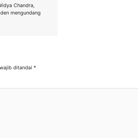
 Widya Chandra,
siden mengundang
wajib ditandai
*