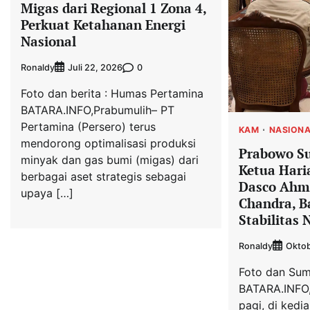
Migas dari Regional 1 Zona 4,
Perkuat Ketahanan Energi
Nasional
Ronaldy
0
Juli 22, 2026
Foto dan berita : Humas Pertamina
BATARA.INFO,Prabumulih– PT
Pertamina (Persero) terus
KAM
NASION
mendorong optimalisasi produksi
Prabowo Su
minyak dan gas bumi (migas) dari
Ketua Hari
berbagai aset strategis sebagai
Dasco Ahm
upaya […]
Chandra, B
Stabilitas 
Ronaldy
Oktob
Foto dan Sumb
BATARA.INFO,
pagi, di ked