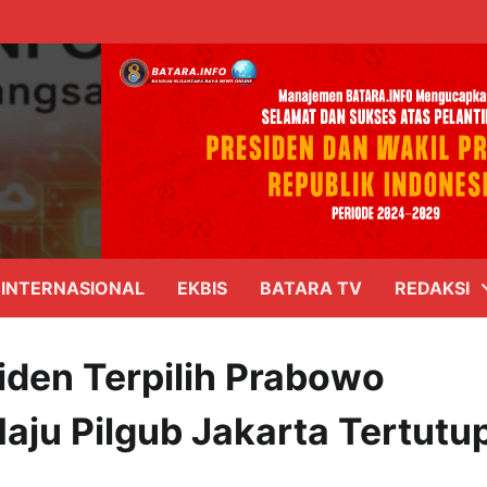
INTERNASIONAL
EKBIS
BATARA TV
REDAKSI
iden Terpilih Prabowo
aju Pilgub Jakarta Tertutu