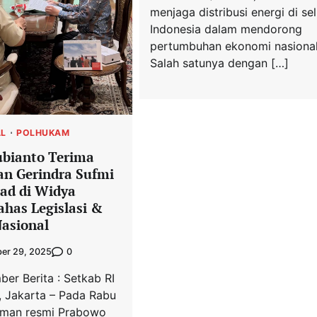
menjaga distribusi energi di se
Indonesia dalam mendorong
pertumbuhan ekonomi nasional
Salah satunya dengan […]
AL
POLHUKAM
bianto Terima
an Gerindra Sufmi
ad di Widya
ahas Legislasi &
Nasional
0
er 29, 2025
er Berita : Setkab RI
 Jakarta – Pada Rabu
iaman resmi Prabowo