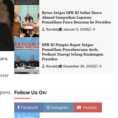
Ketua Satgas DPR RI Sufmi Dasco
Ahmad Sampaikan Laporan
Pemulihan Pasca Bencana ke Presiden
Ronaldy
Januari 3, 2026
0
DPR RI Pimpin Rapat Satgas
Pemulihan Pascabencana Aceh,
Perkuat Sinergi Jelang Kunjungan
ara,
Presiden
Ronaldy
Desember 30, 2025
0
ictor
Follow Us On:
giono,
Facebook
Instagram
Youtube
Twitter