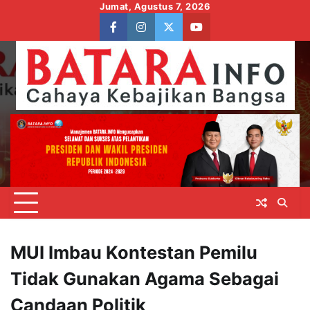
Skip
Jumat, Agustus 7, 2026
to
facebook
instagram
twitter
youtube
content
MUI Imbau Kontestan Pemilu
Tidak Gunakan Agama Sebagai
Candaan Politik