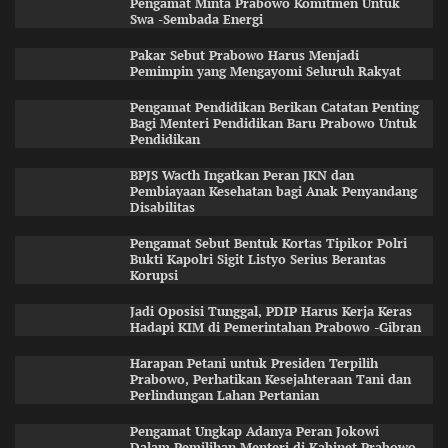
Pengamat Minta Prabowo Komitmen Untuk
Swa -Sembada Energi
Pakar Sebut Prabowo Harus Menjadi
Pemimpin yang Mengayomi Seluruh Rakyat
Pengamat Pendidikan Berikan Catatan Penting
Bagi Menteri Pendidikan Baru Prabowo Untuk
Pendidikan
BPJS Wacth Ingatkan Peran JKN dan
Pembiayaan Kesehatan bagi Anak Penyandang
Disabilitas
Pengamat Sebut Bentuk Kortas Tipikor Polri
Bukti Kapolri Sigit Listyo Serius Berantas
Korupsi
Jadi Oposisi Tunggal, PDIP Harus Kerja Keras
Hadapi KIM di Pemerintahan Prabowo -Gibran
Harapan Petani untuk Presiden Terpilih
Prabowo, Perhatikan Kesejahteraan Tani dan
Perlindungan Lahan Pertanian
Pengamat Ungkap Adanya Peran Jokowi
Dalam Pemilihan Menteri di Kabinet Prabowo-