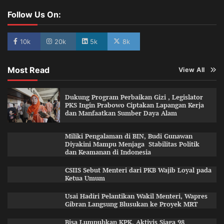
Follow Us On:
10k
20k
5k
8k
Most Read
View All
Dukung Program Perbaikan Gizi , Legislator
PKS Ingin Prabowo Ciptakan Lapangan Kerja
dan Manfaatkan Sumber Daya Alam
Miliki Pengalaman di BIN, Budi Gunawan
Diyakini Mampu Menjaga Stabilitas Politik
dan Keamanan di Indonesia
CSIIS Sebut Menteri dari PKB Wajib Loyal pada
Ketua Umum
Usai Hadiri Pelantikan Wakil Menteri, Wapres
Gibran Langsung Blusukan ke Proyek MRT
Bisa Lumpuhkan KPK, Aktivis Siaga 98