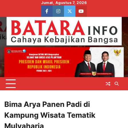
Skip
Jumat, Agustus 7, 2026
to
facebook
instagram
twitter
youtube
content
Bima Arya Panen Padi di
Kampung Wisata Tematik
Mulyaharja