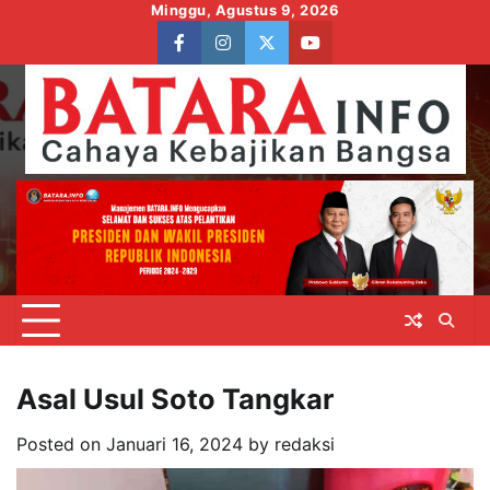
Skip
Minggu, Agustus 9, 2026
to
facebook
instagram
twitter
youtube
content
Asal Usul Soto Tangkar
Posted on
Januari 16, 2024
by
redaksi