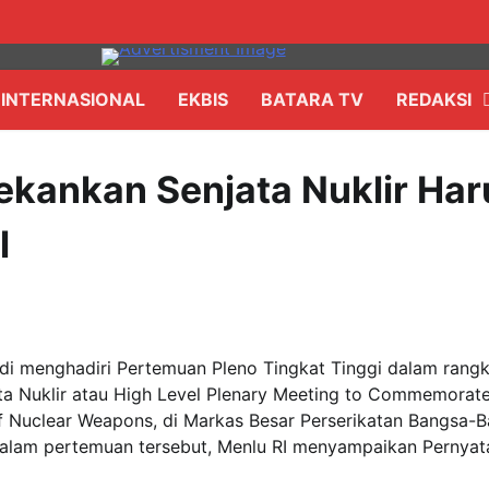
INTERNASIONAL
EKBIS
BATARA TV
REDAKSI
ekankan Senjata Nuklir Har
l
sudi menghadiri Pertemuan Pleno Tingkat Tinggi dalam rang
ata Nuklir atau High Level Plenary Meeting to Commemorat
 of Nuclear Weapons, di Markas Besar Perserikatan Bangsa-
 Dalam pertemuan tersebut, Menlu RI menyampaikan Pernyat