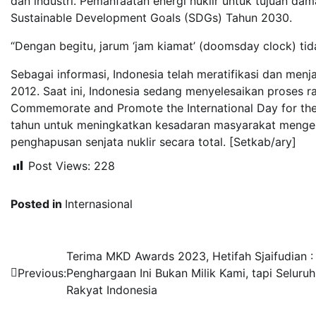
dan industri. Pemanfaatan energi nuklir untuk tujuan dama
Sustainable Development Goals (SDGs) Tahun 2030.
“Dengan begitu, jarum ‘jam kiamat’ (doomsday clock) ti
Sebagai informasi, Indonesia telah meratifikasi dan me
2012. Saat ini, Indonesia sedang menyelesaikan proses 
Commemorate and Promote the International Day for the 
tahun untuk meningkatkan kesadaran masyarakat mengena
penghapusan senjata nuklir secara total. [Setkab/ary]
Post Views:
228
Posted in
Internasional
Navigasi
Terima MKD Awards 2023, Hetifah Sjaifudian :
Previous:
Penghargaan Ini Bukan Milik Kami, tapi Seluruh
pos
Rakyat Indonesia