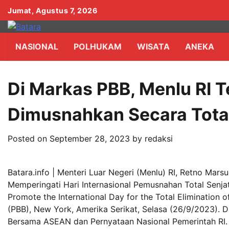
Skip
Jumat, Agustus 7, 2026
to
content
NASIONAL
POLHUKAM
WISATA
ANEKA
Di Markas PBB, Menlu RI T
Dimusnahkan Secara Tota
Posted on
September 28, 2023
by
redaksi
Batara.info | Menteri Luar Negeri (Menlu) RI, Retno Mar
Memperingati Hari Internasional Pemusnahan Total Senj
Promote the International Day for the Total Elimination
(PBB), New York, Amerika Serikat, Selasa (26/9/2023).
Bersama ASEAN dan Pernyataan Nasional Pemerintah RI.