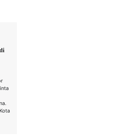
di
or
inta
na.
 Kota