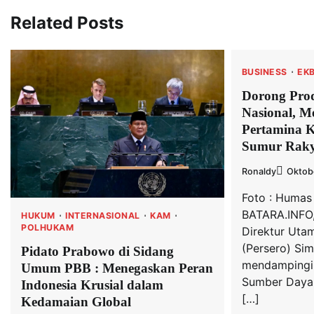
Related Posts
BUSINESS
EKB
Dorong Pro
Nasional, 
Pertamina 
Sumur Raky
Ronaldy
Oktobe
Foto : Humas
BATARA.INFO,
HUKUM
INTERNASIONAL
KAM
POLHUKAM
Direktur Uta
(Persero) Sim
Pidato Prabowo di Sidang
mendampingi 
Umum PBB : Menegaskan Peran
Sumber Daya 
Indonesia Krusial dalam
[…]
Kedamaian Global