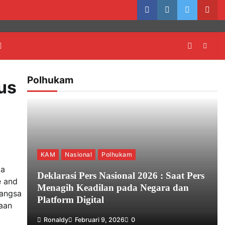
facebook
instagram
twitter
yout
Polhukam
us
KAM
Nasional
Polhukam
ka
Deklarasi Pers Nasional 2026 : Saat Pers
e and
Menagih Keadilan pada Negara dan
Bangsa
Platform Digital
aan
Ronaldy
Februari 9, 2026
0