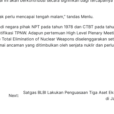
i ini akan berkontribusi secara signifikan bagi tercapainya
dak perlu mencapai tengah malam,” tandas Menlu.
njadi negara pihak NPT pada tahun 1978 dan CTBT pada tah
ratifikasi TPNW. Adapun pertemuan High Level Plenary Meet
Total Elimination of Nuclear Weapons diselenggarakan set
i ancaman yang ditimbulkan oleh senjata nuklir dan perl
Satgas BLBI Lakukan Penguasaan Tiga Aset Ek
Next:
di J