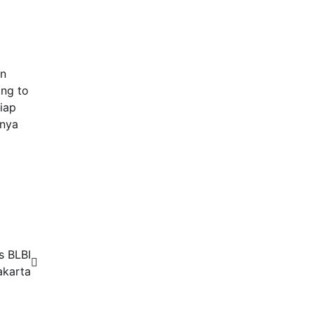
un
ing to
iap
unya
s BLBI
akarta