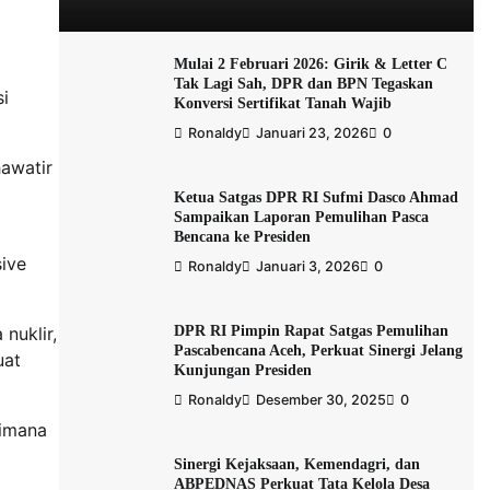
Mulai 2 Februari 2026: Girik & Letter C
Tak Lagi Sah, DPR dan BPN Tegaskan
i
Konversi Sertifikat Tanah Wajib
Ronaldy
Januari 23, 2026
0
awatir
Ketua Satgas DPR RI Sufmi Dasco Ahmad
Sampaikan Laporan Pemulihan Pasca
Bencana ke Presiden
sive
Ronaldy
Januari 3, 2026
0
DPR RI Pimpin Rapat Satgas Pemulihan
nuklir,
Pascabencana Aceh, Perkuat Sinergi Jelang
uat
Kunjungan Presiden
Ronaldy
Desember 30, 2025
0
aimana
Sinergi Kejaksaan, Kemendagri, dan
ABPEDNAS Perkuat Tata Kelola Desa