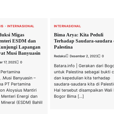
IS
INTERNASIONAL
INTERNASIONAL
duksi Migas
Bima Arya: Kita Peduli
Menteri ESDM dan
Terhadap Saudara-saudara 
Kunjungi Lapangan
Palestina
at Musi Banyuasin
Redaksi
Desember 2, 2023
0
r 17, 2025
0
Batara.info | Gerakan dari Bog
 Pertamina
untuk Palestina sebagai bukti c
 .Musi Banyuasin –
dan kepedulian kita terhadap
ma PT Pertamina
saudara-saudara kita di Palesti
on Aloysius Mantiri
Hal tersebut disampaikan Wali
Menteri Energi dan
Bogor Bima […]
Mineral (ESDM) Bahlil