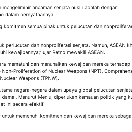
 mengeliminir ancaman senjata nuklir adalah dengan
no dalam pernyataannya.
omitmen semua pihak untuk pelucutan dan nonproliferas
 perlucutan dan nonproliferasi senjata. Namun, ASEAN kh
hi kewajibannya,” ujar Retno mewakili ASEAN.
gara mematuhi dan menunaikan kewajiban mereka terhadap
the Non-Proliferation of Nuclear Weapons (NPT), Comprehen
of Nuclear Weapons (TPNW).
utama negara-negara dalam upaya global pelucutan senjata 
an damai. Menurut Menlu, diperlukan kemauan politik yang k
 ini secara efektif.
ir untuk memenuhi komitmen dan kewajiban mereka sebag