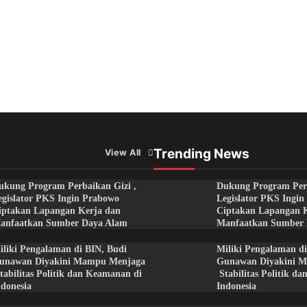
Trending News
View All
ukung Program Perbaikan Gizi ,
Dukung Program Perb
egislator PKS Ingin Prabowo
Legislator PKS Ingi
iptakan Lapangan Kerja dan
Ciptakan Lapangan 
anfaatkan Sumber Daya Alam
Manfaatkan Sumber
iliki Pengalaman di BIN, Budi
Miliki Pengalaman di
unawan Diyakini Mampu Menjaga
Gunawan Diyakini 
tabilitas Politik dan Keamanan di
Stabilitas Politik d
ndonesia
Indonesia