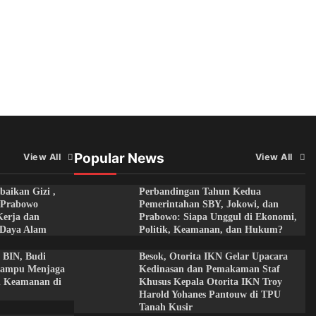
Popular News
View All
View All
aikan Gizi ,
Perbandingan Tahun Kedua
n Prabowo
Pemerintahan SBY, Jokowi, dan
Kerja dan
Prabowo: Siapa Unggul di Ekonomi,
 Daya Alam
Politik, Keamanan, dan Hukum?
 BIN, Budi
Besok, Otorita IKN Gelar Upacara
Mampu Menjaga
Kedinasan dan Pemakaman Staf
an Keamanan di
Khusus Kepala Otorita IKN Troy
Harold Yohanes Pantouw di TPU
Tanah Kusir