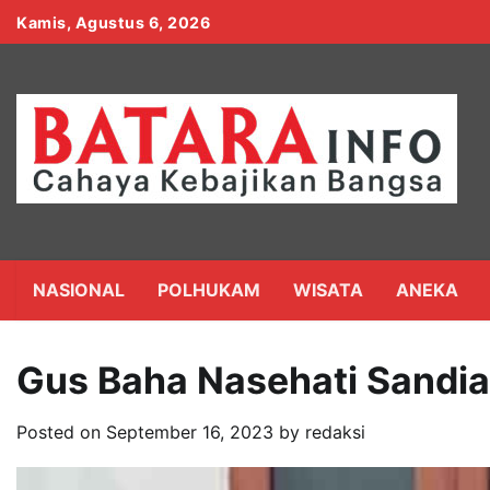
Skip
Kamis, Agustus 6, 2026
to
content
NASIONAL
POLHUKAM
WISATA
ANEKA
Gus Baha Nasehati Sandia
Posted on
September 16, 2023
by
redaksi