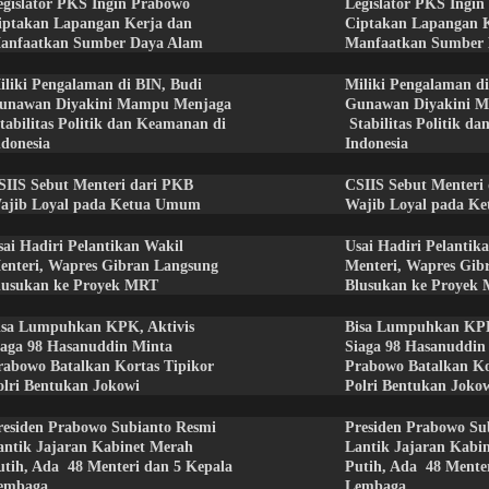
egislator PKS Ingin Prabowo
Legislator PKS Ingi
iptakan Lapangan Kerja dan
Ciptakan Lapangan 
anfaatkan Sumber Daya Alam
Manfaatkan Sumber
iliki Pengalaman di BIN, Budi
Miliki Pengalaman di
unawan Diyakini Mampu Menjaga
Gunawan Diyakini 
tabilitas Politik dan Keamanan di
Stabilitas Politik d
ndonesia
Indonesia
SIIS Sebut Menteri dari PKB
CSIIS Sebut Menteri
ajib Loyal pada Ketua Umum
Wajib Loyal pada K
sai Hadiri Pelantikan Wakil
Usai Hadiri Pelantik
enteri, Wapres Gibran Langsung
Menteri, Wapres Gib
lusukan ke Proyek MRT
Blusukan ke Proyek
isa Lumpuhkan KPK, Aktivis
Bisa Lumpuhkan KPK
iaga 98 Hasanuddin Minta
Siaga 98 Hasanuddin
rabowo Batalkan Kortas Tipikor
Prabowo Batalkan Ko
olri Bentukan Jokowi
Polri Bentukan Joko
residen Prabowo Subianto Resmi
Presiden Prabowo Su
antik Jajaran Kabinet Merah
Lantik Jajaran Kabi
utih, Ada 48 Menteri dan 5 Kepala
Putih, Ada 48 Mente
embaga
Lembaga