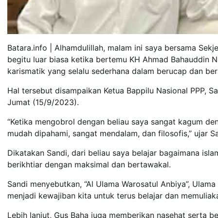
Batara.info | Alhamdulillah, malam ini saya bersama Se
begitu luar biasa ketika bertemu KH Ahmad Bahauddin N
karismatik yang selalu sederhana dalam berucap dan ber
Hal tersebut disampaikan Ketua Bappilu Nasional PPP, Sa
Jumat (15/9/2023).
“Ketika mengobrol dengan beliau saya sangat kagum de
mudah dipahami, sangat mendalam, dan filosofis,” ujar Sa
Dikatakan Sandi, dari beliau saya belajar bagaimana isla
berikhtiar dengan maksimal dan bertawakal.
Sandi menyebutkan, “Al Ulama Warosatul Anbiya”, Ulama 
menjadi kewajiban kita untuk terus belajar dan memuliak
Lebih lanjut, Gus Baha juga memberikan nasehat serta b