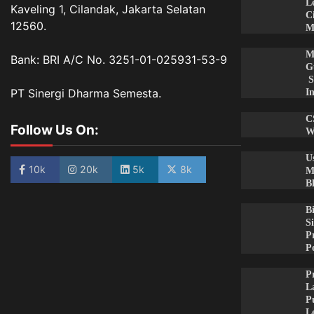
L
Kaveling 1, Cilandak, Jakarta Selatan
C
12560.
M
M
Bank: BRI A/C No. 3251-01-025931-53-9
G
S
PT Sinergi Dharma Semesta.
I
C
Follow Us On:
W
U
10k
20k
5k
8k
M
B
B
S
P
P
P
L
P
L