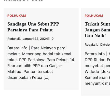
POLHUKAM
POLHUKAM
Sandiaga Uno Sebut PPP
Terkait Sun
Partainya Para Pelaut
Jangan Samp
Ikut Naik!
Redaksi
Januari 22, 2024
0
Redaksi
Oktobe
Batara.info | Para Nelayan pergi
melaut. Menerjang badai tak kenal
Batara.info |
takut. PPP Partainya Para Pelaut. 14
DPR RI dari F
Februari pilih PPP dan Ganjar-
menyebut per
Mahfud. Pantun tersebut
Widodo (Jok
disampaikan Ketua […]
Kementerian 
menyuntik ma