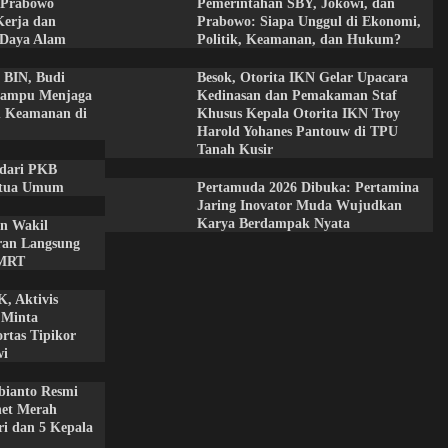
n Prabowo
Pemerintahan SBY, Jokowi, dan
Kerja dan
Prabowo: Siapa Unggul di Ekonomi,
 Daya Alam
Politik, Keamanan, dan Hukum?
 BIN, Budi
Besok, Otorita IKN Gelar Upacara
Mampu Menjaga
Kedinasan dan Pemakaman Staf
an Keamanan di
Khusus Kepala Otorita IKN Troy
Harold Yohanes Pantouw di TPU
Tanah Kusir
 dari PKB
etua Umum
Pertamuda 2026 Dibuka: Pertamina
Jaring Inovator Muda Wujudkan
Karya Berdampak Nyata
an Wakil
ran Langsung
 MRT
, Aktivis
 Minta
rtas Tipikor
wi
bianto Resmi
net Merah
ri dan 5 Kepala