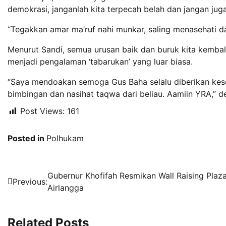
demokrasi, janganlah kita terpecah belah dan jangan jug
“Tegakkan amar ma’ruf nahi munkar, saling menasehati d
Menurut Sandi, semua urusan baik dan buruk kita kembal
menjadi pengalaman ‘tabarukan’ yang luar biasa.
“Saya mendoakan semoga Gus Baha selalu diberikan kes
bimbingan dan nasihat taqwa dari beliau. Aamiin YRA,” de
Post Views:
161
Posted in
Polhukam
Navigasi
Gubernur Khofifah Resmikan Wall Raising Plaz
Previous:
Airlangga
pos
Related Posts