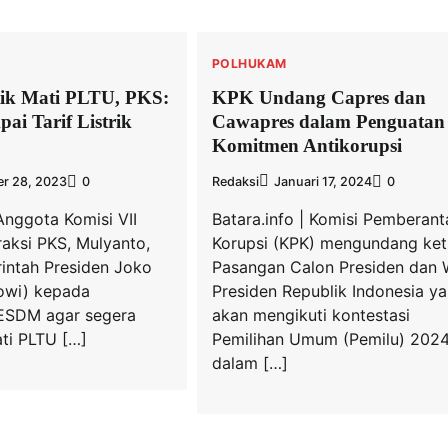
POLHUKAM
tik Mati PLTU, PKS:
KPK Undang Capres dan
ai Tarif Listrik
Cawapres dalam Penguatan
Komitmen Antikorupsi
r 28, 2023
0
Redaksi
Januari 17, 2024
0
 Anggota Komisi VII
Batara.info | Komisi Pemberan
raksi PKS, Mulyanto,
Korupsi (KPK) mengundang ket
intah Presiden Joko
Pasangan Calon Presiden dan 
owi) kepada
Presiden Republik Indonesia y
ESDM agar segera
akan mengikuti kontestasi
ti PLTU […]
Pemilihan Umum (Pemilu) 202
dalam […]