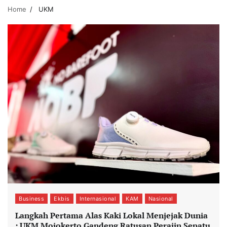
Home
UKM
Business
Ekbis
Internasional
KAM
Nasional
Langkah Pertama Alas Kaki Lokal Menjejak Dunia
: UKM Mojokerto Gandeng Ratusan Perajin Sepatu