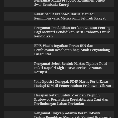
Pengamat Minta Prabowo Komitmen Untuk
Swa -Sembada Energi
Pakar Sebut Prabowo Harus Menjadi
Pemimpin yang Mengayomi Seluruh Rakyat
Pengamat Pendidikan Berikan Catatan Penting
Bagi Menteri Pendidikan Baru Prabowo Untuk
Pendidikan
BPJS Wacth Ingatkan Peran JKN dan
Pembiayaan Kesehatan bagi Anak Penyandang
Disabilitas
Pengamat Sebut Bentuk Kortas Tipikor Polri
Bukti Kapolri Sigit Listyo Serius Berantas
Korupsi
Jadi Oposisi Tunggal, PDIP Harus Kerja Keras
Hadapi KIM di Pemerintahan Prabowo -Gibran
Harapan Petani untuk Presiden Terpilih
Prabowo, Perhatikan Kesejahteraan Tani dan
Perlindungan Lahan Pertanian
Pengamat Ungkap Adanya Peran Jokowi
Dalam Pemilihan Menteri di Kabinet Prabowo-