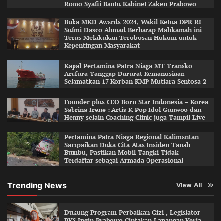
Romo Syafii Bantu Kabinet Zaken Prabowo
Buka MKD Awards 2024, Wakil Ketua DPR RI
Sufmi Dasco Ahmad Berharap Mahkamah ini
Terus Melakukan Terobosan Hukum untuk
Kepentingan Masyarakat
Kapal Pertamina Patra Niaga MT Transko
Arafura Tanggap Darurat Kemanusiaan
Selamatkan 17 Korban KMP Mutiara Sentosa 2
Founder plus CEO Born Star Indonesia – Korea
Sabrina Irene : Artis K Pop Idol Gunwoo dan
Henny selain Coaching Clinic juga Tampil Live
Pertamina Patra Niaga Regional Kalimantan
Sampaikan Duka Cita Atas Insiden Tanah
Bumbu, Pastikan Mobil Tangki Tidak
Terdaftar sebagai Armada Operasional
Trending News
View All
Dukung Program Perbaikan Gizi , Legislator
PKS Ingin Prabowo Ciptakan Lapangan Kerja