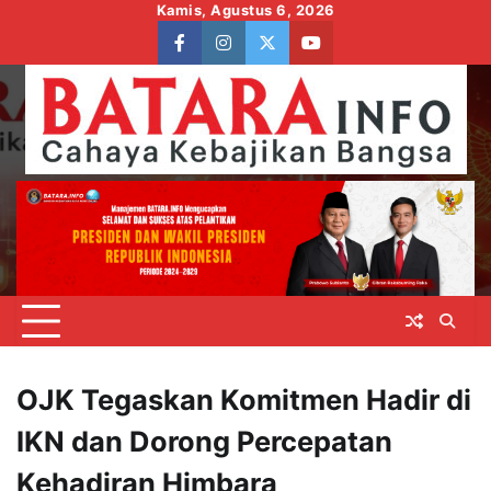
Skip
Kamis, Agustus 6, 2026
to
facebook
instagram
twitter
youtube
content
OJK Tegaskan Komitmen Hadir di
IKN dan Dorong Percepatan
Kehadiran Himbara