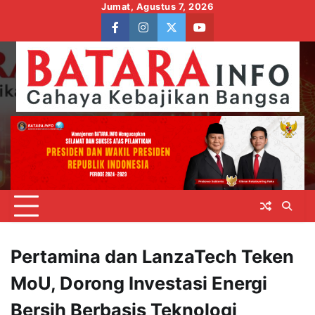
Skip
Jumat, Agustus 7, 2026
to
facebook
instagram
twitter
youtube
content
Pertamina dan LanzaTech Teken
MoU, Dorong Investasi Energi
Bersih Berbasis Teknologi