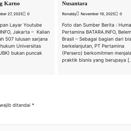
ng Karno
Nusantara
ber 27, 2025
0
Ronaldy
November 19, 2025
0
apan Layar Youtube
Foto dan Sumber Berita : Hum
NFO, Jakarta – Kalian
Pertamina BATARA.INFO, Bele
h 507 lulusan sarjana
Brasil – Sebagai bagian dari bis
 hukum Universitas
berkelanjutan, PT Pertamina
UBK) bukan puncak
(Persero) berkomitmen menjal
praktik bisnis yang berupaya [
wajib ditandai
*