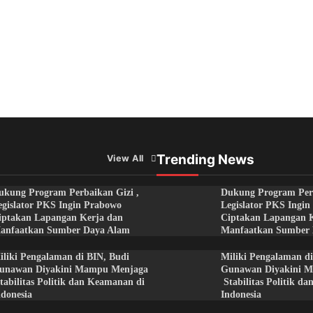
Trending News
View All
ukung Program Perbaikan Gizi ,
Dukung Program Perb
egislator PKS Ingin Prabowo
Legislator PKS Ingi
iptakan Lapangan Kerja dan
Ciptakan Lapangan 
anfaatkan Sumber Daya Alam
Manfaatkan Sumber
iliki Pengalaman di BIN, Budi
Miliki Pengalaman di
unawan Diyakini Mampu Menjaga
Gunawan Diyakini 
tabilitas Politik dan Keamanan di
Stabilitas Politik d
ndonesia
Indonesia