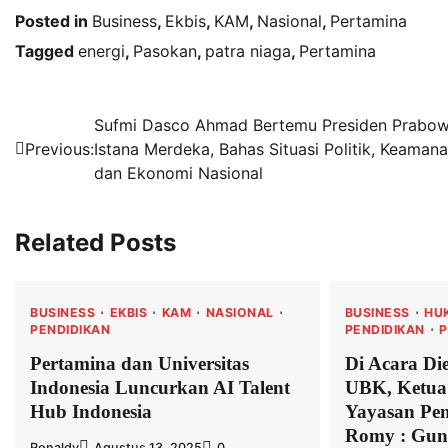
Posted in
Business
,
Ekbis
,
KAM
,
Nasional
,
Pertamina
Tagged
energi
,
Pasokan
,
patra niaga
,
Pertamina
Navigasi
Sufmi Dasco Ahmad Bertemu Presiden Prabow
Previous:
Istana Merdeka, Bahas Situasi Politik, Keamana
pos
dan Ekonomi Nasional
Related Posts
BUSINESS
EKBIS
KAM
NASIONAL
BUSINESS
HU
PENDIDIKAN
PENDIDIKAN
Pertamina dan Universitas
Di Acara Die
Indonesia Luncurkan AI Talent
UBK, Ketua
Hub Indonesia
Yayasan Pen
Romy : Gun
Ronaldy
Agustus 13, 2025
0