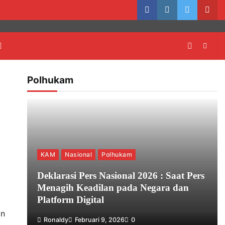
facebook
instagram
twitter
yout
Polhukam
KAM
Nasional
Polhukam
Deklarasi Pers Nasional 2026 : Saat Pers
Menagih Keadilan pada Negara dan
Platform Digital
an
Ronaldy
Februari 9, 2026
0