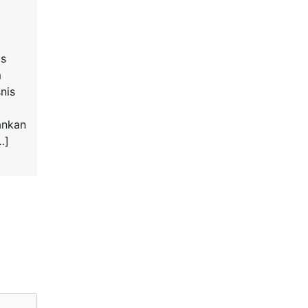
as
m
nis
ankan
…]