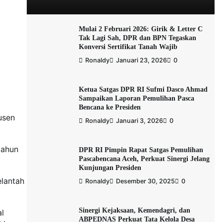
Mulai 2 Februari 2026: Girik & Letter C
Tak Lagi Sah, DPR dan BPN Tegaskan
Konversi Sertifikat Tanah Wajib
Ronaldy
Januari 23, 2026
0
Ketua Satgas DPR RI Sufmi Dasco Ahmad
Sampaikan Laporan Pemulihan Pasca
Bencana ke Presiden
usen
Ronaldy
Januari 3, 2026
0
tahun
DPR RI Pimpin Rapat Satgas Pemulihan
Pascabencana Aceh, Perkuat Sinergi Jelang
Kunjungan Presiden
lantah
Ronaldy
Desember 30, 2025
0
Sinergi Kejaksaan, Kemendagri, dan
al
ABPEDNAS Perkuat Tata Kelola Desa