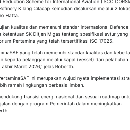
nd Reduction Scheme for International Aviation (ISCC CORSI
Refinery Kilang Cilacap kemudian disalurkan melalui 2 lokas
no Hatta.
ujian kualitas dan memenuhi standar internasional Defence
 ketentuan SK Ditjen Migas tentang spesifikasi avtur yang
rium Pertamina yang telah tersertifikasi ISO 17025.
aminaSAF yang telah memenuhi standar kualitas dan keberla
an kepada pelanggan melalui kapal (vessel) dari pelabuhan 
akhir Maret 2026,” jelas Roberth.
ertaminaSAF ini merupakan wujud nyata implementasi stra
ih ramah lingkungan berbasis limbah.
mendukung transisi energi nasional dan sesuai roadmap unt
a sejalan dengan program Pemerintah dalam meningkatkan
rth.