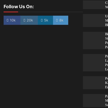
C
Follow Us On:
W
U
10k
20k
5k
8k
M
B
B
S
P
P
P
L
P
L
P
K
E
P
M
S