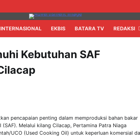
INTERNASIONAL
EKBIS
BATARA TV
REDAKSI
nuhi Kebutuhan SAF
Cilacap
atkan pencapaian penting dalam memproduksi bahan bakar
 (SAF). Melalui kilang Cilacap, Pertamina Patra Niaga
ntah/UCO (Used Cooking Oil) untuk keperluan komersial d