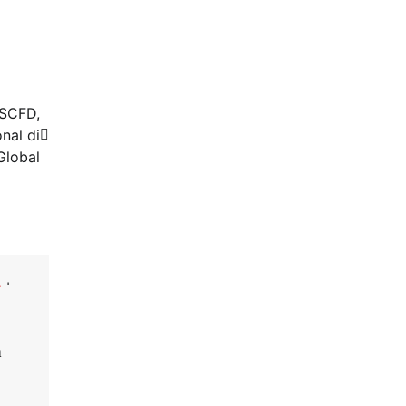
SCFD,
nal di
Global
L
n