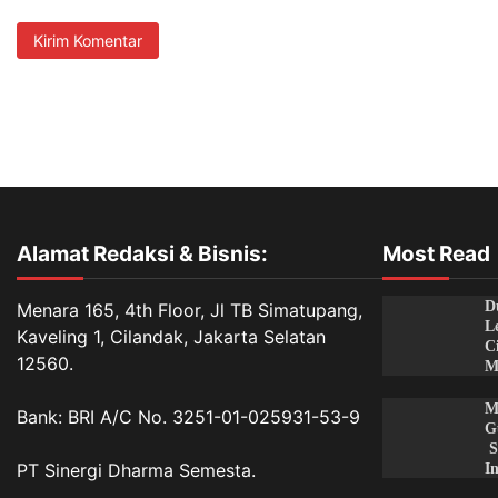
Alamat Redaksi & Bisnis:
Most Read
D
Menara 165, 4th Floor, Jl TB Simatupang,
L
Kaveling 1, Cilandak, Jakarta Selatan
C
12560.
M
M
Bank: BRI A/C No. 3251-01-025931-53-9
G
S
PT Sinergi Dharma Semesta.
I