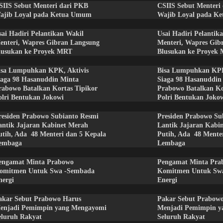
SIIS Sebut Menteri dari PKB
CSIIS Sebut Menteri
ajib Loyal pada Ketua Umum
Wajib Loyal pada K
sai Hadiri Pelantikan Wakil
Usai Hadiri Pelantik
enteri, Wapres Gibran Langsung
Menteri, Wapres Gib
lusukan ke Proyek MRT
Blusukan ke Proyek
isa Lumpuhkan KPK, Aktivis
Bisa Lumpuhkan KPK
iaga 98 Hasanuddin Minta
Siaga 98 Hasanuddin
rabowo Batalkan Kortas Tipikor
Prabowo Batalkan Ko
olri Bentukan Jokowi
Polri Bentukan Joko
residen Prabowo Subianto Resmi
Presiden Prabowo Su
antik Jajaran Kabinet Merah
Lantik Jajaran Kabi
utih, Ada 48 Menteri dan 5 Kepala
Putih, Ada 48 Mente
embaga
Lembaga
engamat Minta Prabowo
Pengamat Minta Pra
omitmen Untuk Swa -Sembada
Komitmen Untuk Sw
nergi
Energi
akar Sebut Prabowo Harus
Pakar Sebut Prabow
enjadi Pemimpin yang Mengayomi
Menjadi Pemimpin y
eluruh Rakyat
Seluruh Rakyat