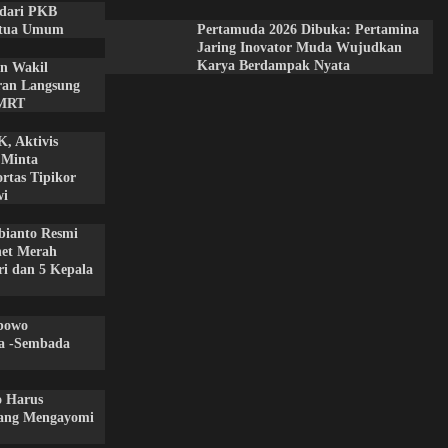
 dari PKB
etua Umum
Pertamuda 2026 Dibuka: Pertamina
Jaring Inovator Muda Wujudkan
Karya Berdampak Nyata
an Wakil
ran Langsung
 MRT
, Aktivis
 Minta
rtas Tipikor
wi
bianto Resmi
net Merah
ri dan 5 Kepala
bowo
a -Sembada
o Harus
ang Mengayomi