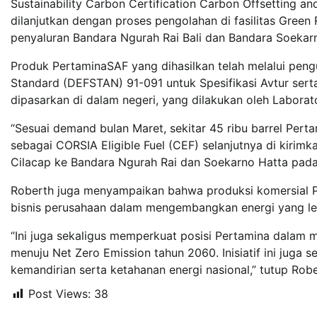
Sustainability Carbon Certification Carbon Offsetting a
dilanjutkan dengan proses pengolahan di fasilitas Green 
penyaluran Bandara Ngurah Rai Bali dan Bandara Soekar
Produk PertaminaSAF yang dihasilkan telah melalui peng
Standard (DEFSTAN) 91-091 untuk Spesifikasi Avtur serta
dipasarkan di dalam negeri, yang dilakukan oleh Laborato
“Sesuai demand bulan Maret, sekitar 45 ribu barrel Pert
sebagai CORSIA Eligible Fuel (CEF) selanjutnya di kirimk
Cilacap ke Bandara Ngurah Rai dan Soekarno Hatta pada 
Roberth juga menyampaikan bahwa produksi komersial P
bisnis perusahaan dalam mengembangkan energi yang leb
“Ini juga sekaligus memperkuat posisi Pertamina dalam 
menuju Net Zero Emission tahun 2060. Inisiatif ini jug
kemandirian serta ketahanan energi nasional,” tutup Robe
Post Views:
38