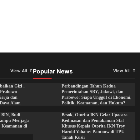
Popular News
View All
View All
aikan Gizi ,
Perbandingan Tahun Kedua
n Prabowo
Pemerintahan SBY, Jokowi, dan
Kerja dan
Prabowo: Siapa Unggul di Ekonomi,
 Daya Alam
Politik, Keamanan, dan Hukum?
 BIN, Budi
Besok, Otorita IKN Gelar Upacara
Mampu Menjaga
Kedinasan dan Pemakaman Staf
an Keamanan di
Khusus Kepala Otorita IKN Troy
Harold Yohanes Pantouw di TPU
Tanah Kusir