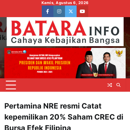
Skip
Kamis, Agustus 6, 2026
to
facebook
instagram
twitter
youtube
content
Pertamina NRE resmi Catat
kepemilikan 20% Saham CREC di
Bursa Efek Filipina