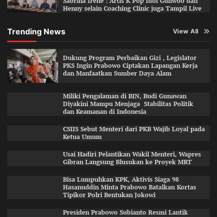
Sabrina Irene : Artis K Pop Idol Gunwoo dan
Henny selain Coaching Clinic juga Tampil Live
Trending News
View All
Dukung Program Perbaikan Gizi , Legislator
PKS Ingin Prabowo Ciptakan Lapangan Kerja
dan Manfaatkan Sumber Daya Alam
Miliki Pengalaman di BIN, Budi Gunawan
Diyakini Mampu Menjaga Stabilitas Politik
dan Keamanan di Indonesia
CSIIS Sebut Menteri dari PKB Wajib Loyal pada
Ketua Umum
Usai Hadiri Pelantikan Wakil Menteri, Wapres
Gibran Langsung Blusukan ke Proyek MRT
Bisa Lumpuhkan KPK, Aktivis Siaga 98
Hasanuddin Minta Prabowo Batalkan Kortas
Tipikor Polri Bentukan Jokowi
Presiden Prabowo Subianto Resmi Lantik