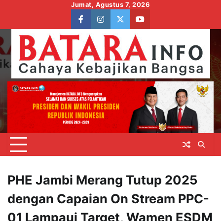
Skip
Jumat, Agustus 7, 2026
to
facebook
instagram
twitter
youtube
content
PHE Jambi Merang Tutup 2025
dengan Capaian On Stream PPC-
01 Lampaui Target, Wamen ESDM