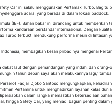
afety Car ini selalu menggunakan Pertamax Turbo. Begitu 
yelenggara acara, yang berada di dalam lokasi paddock.
rmula (IBF). Bahan bakar ini dirancang untuk memberikan 
rforma kendaraan berstandar internasional. Dengan kualita
max Turbo terbukti mendukung performa mesin di lintasan 
di Indonesia, membagikan kesan pribadinya mengenai Perta
ada dekat laut dengan pemandangan yang indah, dan orang-
, mungkin tahun depan saya akan melakukannya lagi,” tamba
(Persero) Fadjar Djoko Santoso mengungkapkan, kehadira
komitmen Pertamina untuk menghadirkan layanan kelas duni
ni dipersiapkan dalam rangka memastikan ketersediaan baha
nal, hingga Safety Car, yang menjadi bagian penting dalam 