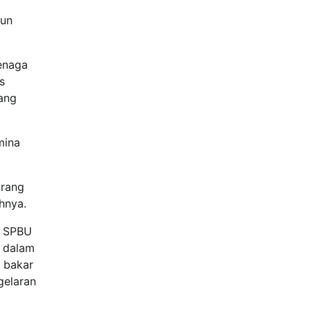
pun
tenaga
s
yang
mina
orang
hnya.
n SPBU
a dalam
n bakar
gelaran