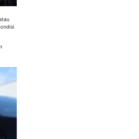
atau
ondisi
m