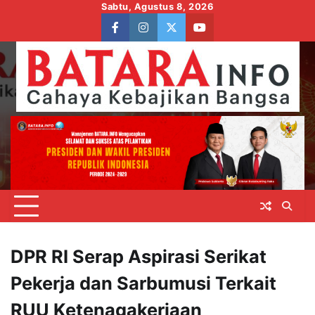
Skip
Sabtu, Agustus 8, 2026
to
facebook
instagram
twitter
youtube
content
DPR RI Serap Aspirasi Serikat
Pekerja dan Sarbumusi Terkait
RUU Ketenagakerjaan