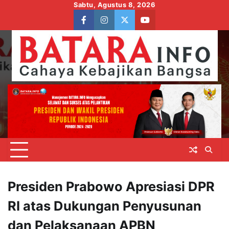
Skip
Sabtu, Agustus 8, 2026
to
facebook
instagram
twitter
youtube
content
Presiden Prabowo Apresiasi DPR
RI atas Dukungan Penyusunan
dan Pelaksanaan APBN