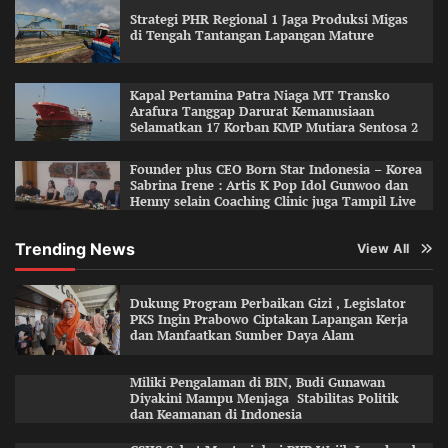
Strategi PHR Regional 1 Jaga Produksi Migas
di Tengah Tantangan Lapangan Mature
Kapal Pertamina Patra Niaga MT Transko
Arafura Tanggap Darurat Kemanusiaan
Selamatkan 17 Korban KMP Mutiara Sentosa 2
Founder plus CEO Born Star Indonesia – Korea
Sabrina Irene : Artis K Pop Idol Gunwoo dan
Henny selain Coaching Clinic juga Tampil Live
Trending News
View All
Dukung Program Perbaikan Gizi , Legislator
PKS Ingin Prabowo Ciptakan Lapangan Kerja
dan Manfaatkan Sumber Daya Alam
Miliki Pengalaman di BIN, Budi Gunawan
Diyakini Mampu Menjaga Stabilitas Politik
dan Keamanan di Indonesia