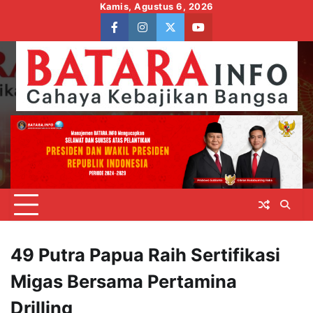
Skip
Kamis, Agustus 6, 2026
to
facebook
instagram
twitter
youtube
content
49 Putra Papua Raih Sertifikasi
Migas Bersama Pertamina
Drilling