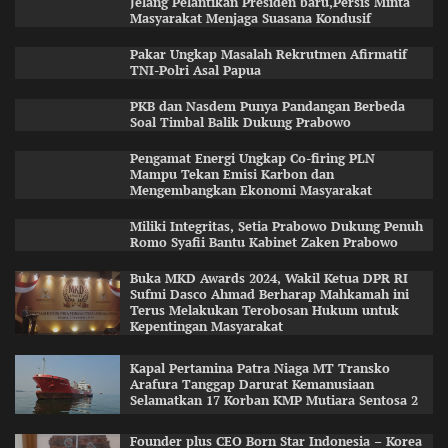
Jelang Pelantikan Presiden baru,Persis Minta
Masyarakat Menjaga Suasana Kondusif
Pakar Ungkap Masalah Rekrutmen Afirmatif
TNI-Polri Asal Papua
PKB dan Nasdem Punya Pandangan Berbeda
Soal Timbal Balik Dukung Prabowo
Pengamat Energi Ungkap Co-firing PLN
Mampu Tekan Emisi Karbon dan
Mengembangkan Ekonomi Masyarakat
Miliki Integritas, Setia Prabowo Dukung Penuh
Romo Syafii Bantu Kabinet Zaken Prabowo
Buka MKD Awards 2024, Wakil Ketua DPR RI
Sufmi Dasco Ahmad Berharap Mahkamah ini
Terus Melakukan Terobosan Hukum untuk
Kepentingan Masyarakat
Kapal Pertamina Patra Niaga MT Transko
Arafura Tanggap Darurat Kemanusiaan
Selamatkan 17 Korban KMP Mutiara Sentosa 2
Founder plus CEO Born Star Indonesia – Korea