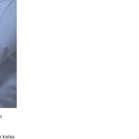
H
 kelas