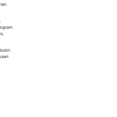
nan
g
program
s,
dustri
yaan