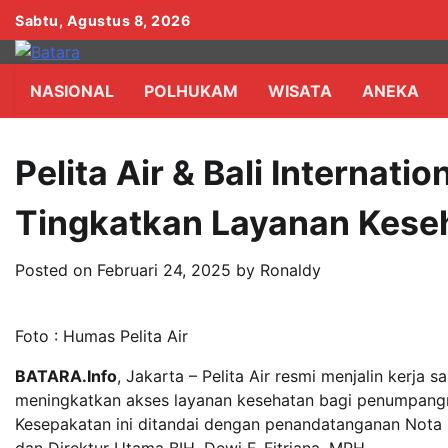
Skip
Sabtu, Agustus 8, 2026
to
content
NASIONAL
POLHUKAM
WISATA
ANEKA
Pelita Air & Bali Internati
Tingkatkan Layanan Keseh
Posted on
Februari 24, 2025
by
Ronaldy
Foto : Humas Pelita Air
BATARA.Info
, Jakarta – Pelita Air resmi menjalin kerja 
meningkatkan akses layanan kesehatan bagi penumpangn
Kesepakatan ini ditandai dengan penandatanganan Nota 