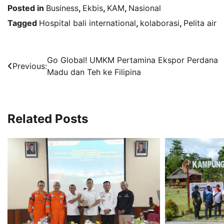
Posted in
Business
,
Ekbis
,
KAM
,
Nasional
Tagged
Hospital bali international
,
kolaborasi
,
Pelita air
Navigasi
Go Global! UMKM Pertamina Ekspor Perdana
Previous:
Madu dan Teh ke Filipina
pos
Related Posts