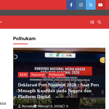
facebook
instagram
twitter
yout
Polhukam
KAM
Nasional
Polhukam
Deklarasi Pers Nasional 2026 : Saat Pers
Menagih Keadilan pada Negara dan
Platform Digital
kasa
Ronaldy
Februari 9, 2026
0