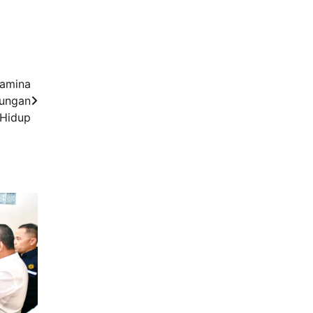
tamina
kungan
Hidup