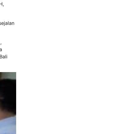
H,
ejalan
,
a
Bali