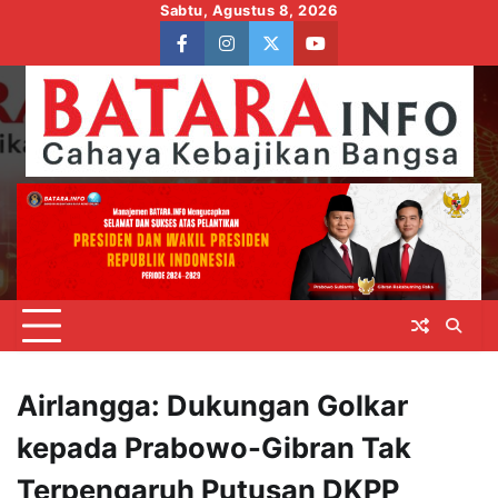
Skip
Sabtu, Agustus 8, 2026
to
facebook
instagram
twitter
youtube
content
Airlangga: Dukungan Golkar
kepada Prabowo-Gibran Tak
Terpengaruh Putusan DKPP