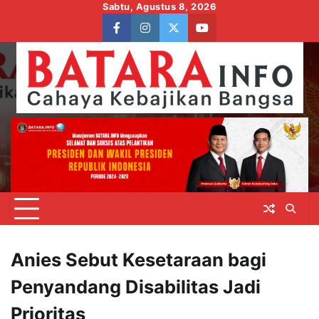
Skip
Sabtu, Agustus 8, 2026
to
facebook
instagram
twitter
youtube
content
Anies Sebut Kesetaraan bagi
Penyandang Disabilitas Jadi
Prioritas