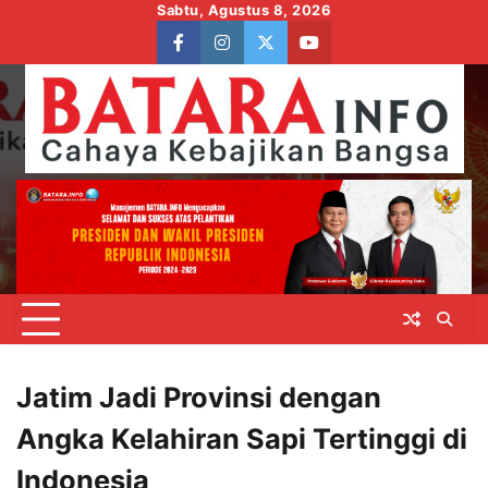
Skip
Sabtu, Agustus 8, 2026
to
facebook
instagram
twitter
youtube
content
Jatim Jadi Provinsi dengan
Angka Kelahiran Sapi Tertinggi di
Indonesia