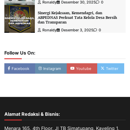
Ronaldy
Desember 30, 2025
0
Sinergi Kejaksaan, Kemendagri, dan
ABPEDNAS Perkuat Tata Kelola Desa Bersih
dan Transparan
Ronaldy
Desember 3, 2025
0
Follow Us On:
Facebook
Instagram
Youtube
Twitter
Alamat Redaksi & Bisnis:
Menara 165, 4th Floor, Jl TB Simatupang, Kaveling 1,