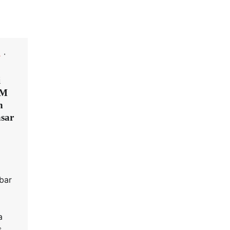
L
i
KM
n
asar
bar
a
s