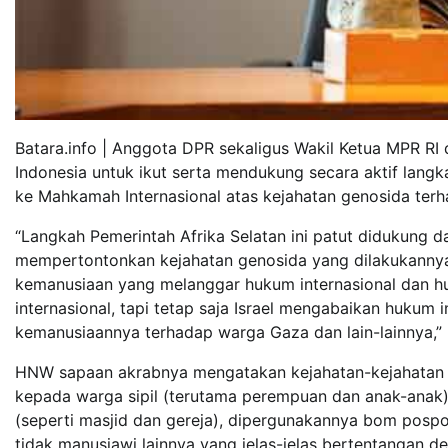
Batara.info | Anggota DPR sekaligus Wakil Ketua MPR RI
Indonesia untuk ikut serta mendukung secara aktif langk
ke Mahkamah Internasional atas kejahatan genosida terha
“Langkah Pemerintah Afrika Selatan ini patut didukung da
mempertontonkan kejahatan genosida yang dilakukannya,
kemanusiaan yang melanggar hukum internasional dan huk
internasional, tapi tetap saja Israel mengabaikan hukum 
kemanusiaannya terhadap warga Gaza dan lain-lainnya,” u
HNW sapaan akrabnya mengatakan kejahatan-kejahatan te
kepada warga sipil (terutama perempuan dan anak-anak
(seperti masjid dan gereja), dipergunakannya bom pospor
tidak manusiawi lainnya yang jelas-jelas bertentangan d