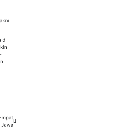
akni
 di
kin
-
an
 Empat
i Jawa