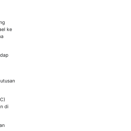
ang
ael ke
ma
adap
i
putusan
CC)
n di
man