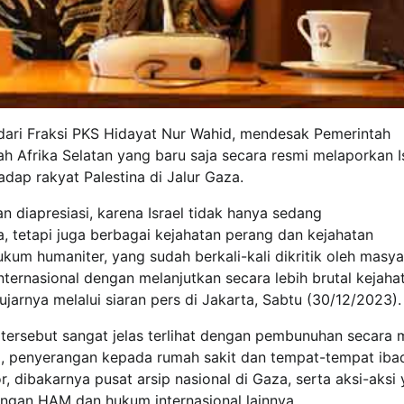
 dari Fraksi PKS Hidayat Nur Wahid, mendesak Pemerintah
ah Afrika Selatan yang baru saja secara resmi melaporkan I
dap rakyat Palestina di Jalur Gaza.
n diapresiasi, karena Israel tidak hanya sedang
 tetapi juga berbagai kejahatan perang dan kejahatan
um humaniter, yang sudah berkali-kali dikritik oleh masya
internasional dengan melanjutkan secara lebih brutal kejaha
jarnya melalui siaran pers di Jakarta, Sabtu (30/12/2023).
rsebut sangat jelas terlihat dengan pembunuhan secara 
), penyerangan kepada rumah sakit dan tempat-tempat iba
, dibakarnya pusat arsip nasional di Gaza, serta aksi-aksi
engan HAM dan hukum internasional lainnya.