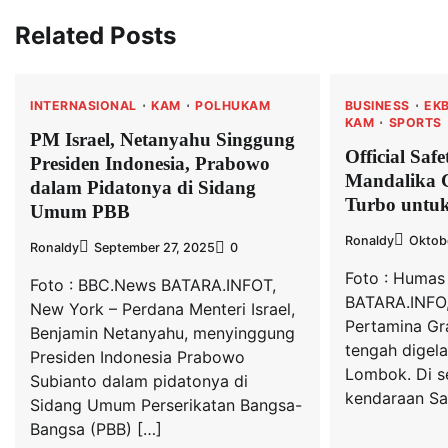
Related Posts
INTERNASIONAL
KAM
POLHUKAM
BUSINESS
EKB
KAM
SPORTS
PM Israel, Netanyahu Singgung
Official Saf
Presiden Indonesia, Prabowo
Mandalika 
dalam Pidatonya di Sidang
Turbo untu
Umum PBB
Ronaldy
Oktob
Ronaldy
September 27, 2025
0
Foto : Humas
Foto : BBC.News BATARA.INFOT,
BATARA.INFO,
New York – Perdana Menteri Israel,
Pertamina Gra
Benjamin Netanyahu, menyinggung
tengah digela
Presiden Indonesia Prabowo
Lombok. Di se
Subianto dalam pidatonya di
kendaraan Sa
Sidang Umum Perserikatan Bangsa-
Bangsa (PBB) […]