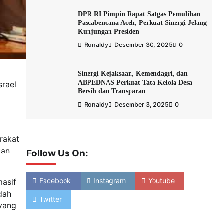
DPR RI Pimpin Rapat Satgas Pemulihan
Pascabencana Aceh, Perkuat Sinergi Jelang
Kunjungan Presiden
Ronaldy
Desember 30, 2025
0
Sinergi Kejaksaan, Kemendagri, dan
ABPEDNAS Perkuat Tata Kelola Desa
srael
Bersih dan Transparan
Ronaldy
Desember 3, 2025
0
rakat
tan
Follow Us On:
Facebook
Instagram
Youtube
masif
dah
Twitter
 yang