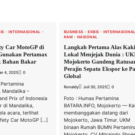
IS
INTERNASIONAL
BUSINESS
EKBIS
INTERNASIONA
KAM
NASIONAL
ety Car MotoGP di
Langkah Pertama Alas Kak
Gunakan Pertamax
Lokal Menjejak Dunia : U
k Bahan Bakar
Mojokerto Gandeng Ratusa
Perajin Sepatu Ekspor ke P
er 4, 2025
0
Global
 Pertamina
Ronaldy
Juli 30, 2025
0
 Mandalika –
nd Prix of Indonesia
Foto : Humas Pertamina
r di Mandalika,
BATARA.INFO, Mojokerto — Ka
la acara, terlihat
membanggakan datang dari
fety Car MotoGP […]
Mojokerto, Jawa Timur. UKM
binaan Rumah BUMN Pertamin
Mojokerto, CV Mitraindo Shoe