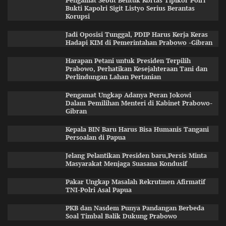
Pengamat Sebut Bentuk Kortas Tipikor Polri
Bukti Kapolri Sigit Listyo Serius Berantas
Korupsi
Jadi Oposisi Tunggal, PDIP Harus Kerja Keras
Hadapi KIM di Pemerintahan Prabowo -Gibran
Harapan Petani untuk Presiden Terpilih
Prabowo, Perhatikan Kesejahteraan Tani dan
Perlindungan Lahan Pertanian
Pengamat Ungkap Adanya Peran Jokowi
Dalam Pemilihan Menteri di Kabinet Prabowo-
Gibran
Kepala BIN Baru Harus Bisa Humanis Tangani
Persoalan di Papua
Jelang Pelantikan Presiden baru,Persis Minta
Masyarakat Menjaga Suasana Kondusif
Pakar Ungkap Masalah Rekrutmen Afirmatif
TNI-Polri Asal Papua
PKB dan Nasdem Punya Pandangan Berbeda
Soal Timbal Balik Dukung Prabowo