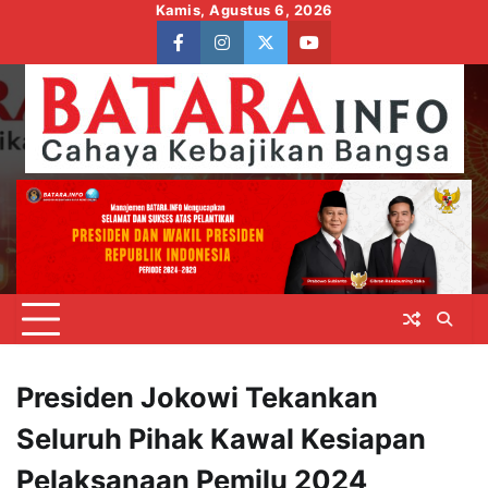
Skip
Kamis, Agustus 6, 2026
to
facebook
instagram
twitter
youtube
content
Presiden Jokowi Tekankan
Seluruh Pihak Kawal Kesiapan
Pelaksanaan Pemilu 2024