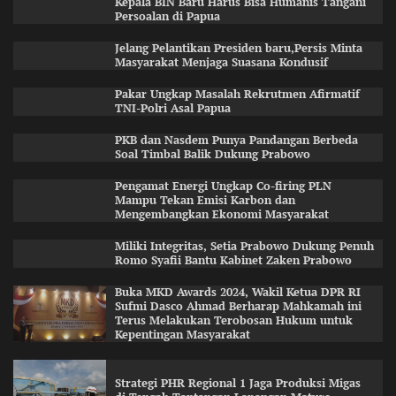
Kepala BIN Baru Harus Bisa Humanis Tangani
Persoalan di Papua
Jelang Pelantikan Presiden baru,Persis Minta
Masyarakat Menjaga Suasana Kondusif
Pakar Ungkap Masalah Rekrutmen Afirmatif
TNI-Polri Asal Papua
PKB dan Nasdem Punya Pandangan Berbeda
Soal Timbal Balik Dukung Prabowo
Pengamat Energi Ungkap Co-firing PLN
Mampu Tekan Emisi Karbon dan
Mengembangkan Ekonomi Masyarakat
Miliki Integritas, Setia Prabowo Dukung Penuh
Romo Syafii Bantu Kabinet Zaken Prabowo
Buka MKD Awards 2024, Wakil Ketua DPR RI
Sufmi Dasco Ahmad Berharap Mahkamah ini
Terus Melakukan Terobosan Hukum untuk
Kepentingan Masyarakat
Strategi PHR Regional 1 Jaga Produksi Migas