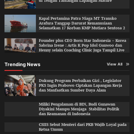
di Tengah Tantangan Lapangan Mature
Kapal Pertamina Patra Niaga MT Transko
Arafura Tanggap Darurat Kemanusiaan
Selamatkan 17 Korban KMP Mutiara Sentosa 2
Founder plus CEO Born Star Indonesia – Korea
Sabrina Irene : Artis K Pop Idol Gunwoo dan
Henny selain Coaching Clinic juga Tampil Live
Trending News
View All
Dukung Program Perbaikan Gizi , Legislator
PKS Ingin Prabowo Ciptakan Lapangan Kerja
dan Manfaatkan Sumber Daya Alam
Miliki Pengalaman di BIN, Budi Gunawan
Diyakini Mampu Menjaga Stabilitas Politik
dan Keamanan di Indonesia
CSIIS Sebut Menteri dari PKB Wajib Loyal pada
Ketua Umum