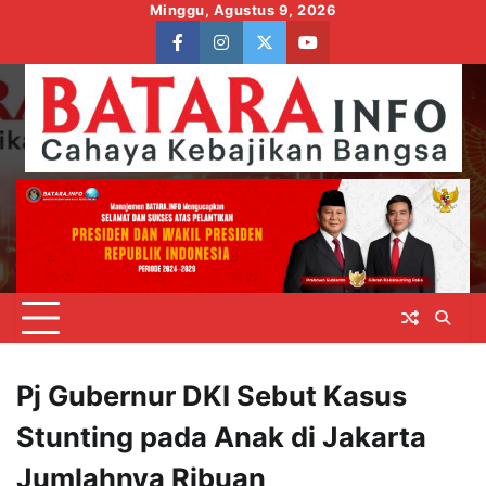
Skip
Minggu, Agustus 9, 2026
to
facebook
instagram
twitter
youtube
content
Pj Gubernur DKI Sebut Kasus
Stunting pada Anak di Jakarta
Jumlahnya Ribuan