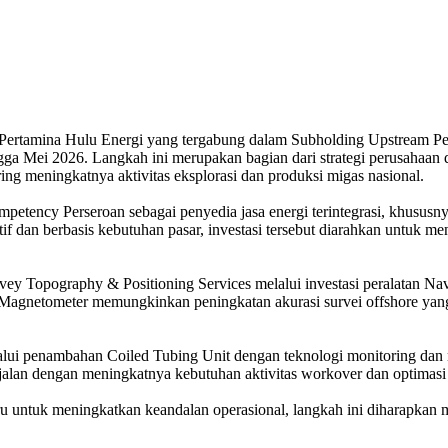
 Pertamina Hulu Energi yang tergabung dalam Subholding Upstream Pe
s hingga Mei 2026. Langkah ini merupakan bagian dari strategi perusaha
ing meningkatnya aktivitas eksplorasi dan produksi migas nasional.
mpetency Perseroan sebagai penyedia jasa energi terintegrasi, khususn
f dan berbasis kebutuhan pasar, investasi tersebut diarahkan untuk me
ey Topography & Positioning Services melalui investasi peralatan Nav
 Magnetometer memungkinkan peningkatan akurasi survei offshore yang
alui penambahan Coiled Tubing Unit dengan teknologi monitoring dan mo
sejalan dengan meningkatnya kebutuhan aktivitas workover dan optimasi
ru untuk meningkatkan keandalan operasional, langkah ini diharapkan 