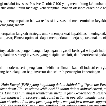
logi melalui investasi Passive Geobit C100 yang mendukung kebutuhan
L) dilakukan untuk menjaga keberlanjutan layanan offshore cased hole 
, menyampaikan bahwa realisasi investasi ini mencerminkan keyakinan
 pemegang saham.
merupakan langkah strategis untuk memperkuat kapabilitas, meningkat
n pasar, Elnusa optimistis dapat memperkuat kinerja operasional, menin
tnya aktivitas pengembangan lapangan migas di berbagai wilayah Indo
njalankan strategi investasi yang disiplin, selektif, dan berorientasi p
n modern, serta pengalaman lebih dari lima dekade di industri energi,
 yang berkelanjutan bagi investor dan seluruh pemangku kepentingan.
ulu Energi (PHE) yang tergabung dalam Subholding Upstream Pertami
ter dasar Elnusa selama lebih dari 56 tahun dalam industri energi, me
as. Lini jasa hulu migas terintegrasi meliputi jasa Geoscience & Reserv
sa engineering, procurement, construction & operation maintenance (
alan chemical. Lini jasa penunjang migas meliputi jasa marine suppor
p GCG dan juga ESG untuk mewujudkan Perusahaan yang berdaya saing