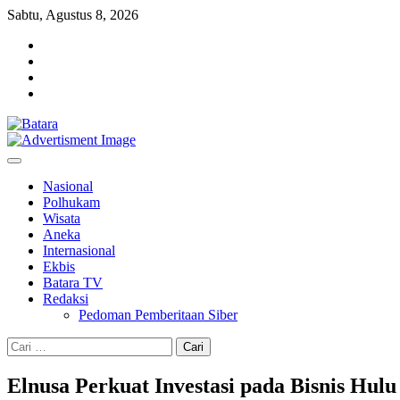
Skip
Sabtu, Agustus 8, 2026
to
facebook
content
instagram
twitter
youtube
Nasional
Polhukam
Wisata
Aneka
Internasional
Ekbis
Batara TV
Redaksi
Pedoman Pemberitaan Siber
Cari
untuk:
Elnusa Perkuat Investasi pada Bisnis Hu