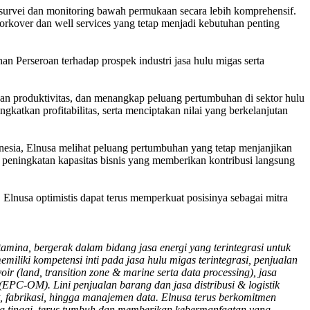
 survei dan monitoring bawah permukaan secara lebih komprehensif.
workover dan well services yang tetap menjadi kebutuhan penting
 Perseroan terhadap prospek industri jasa hulu migas serta
kan produktivitas, dan menangkap peluang pertumbuhan di sektor hulu
gkatkan profitabilitas, serta menciptakan nilai yang berkelanjutan
nesia, Elnusa melihat peluang pertumbuhan yang tetap menjanjikan
ada peningkatan kapasitas bisnis yang memberikan kontribusi langsung
 Elnusa optimistis dapat terus memperkuat posisinya sebagai mitra
na, bergerak dalam bidang jasa energi yang terintegrasi untuk
miliki kompetensi inti pada jasa hulu migas terintegrasi, penjualan
oir (land, transition zone & marine serta data processing), jasa
EPC-OM). Lini penjualan barang dan jasa distribusi & logistik
t, fabrikasi, hingga manajemen data. Elnusa terus berkomitmen
 tinggi, terus tumbuh dan memberikan kebermanfaatan yang