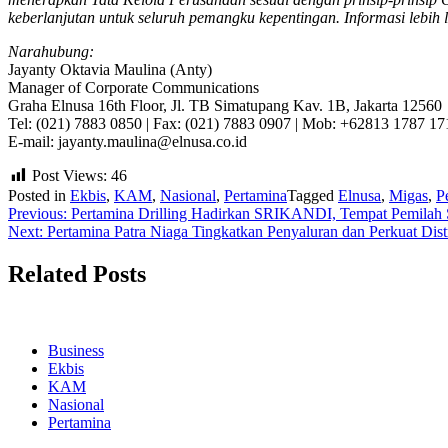
keberlanjutan untuk seluruh pemangku kepentingan. Informasi lebih 
Narahubung:
Jayanty Oktavia Maulina (Anty)
Manager of Corporate Communications
Graha Elnusa 16th Floor, Jl. TB Simatupang Kav. 1B, Jakarta 12560
Tel: (021) 7883 0850 | Fax: (021) 7883 0907 | Mob: +62813 1787 17
E-mail: jayanty.maulina@elnusa.co.id
Post Views:
46
Posted in
Ekbis
,
KAM
,
Nasional
,
Pertamina
Tagged
Elnusa
,
Migas
,
P
Navigasi
Previous:
Pertamina Drilling Hadirkan SRIKANDI, Tempat Pemilah 
Next:
Pertamina Patra Niaga Tingkatkan Penyaluran dan Perkuat Dis
pos
Related Posts
Business
Ekbis
KAM
Nasional
Pertamina