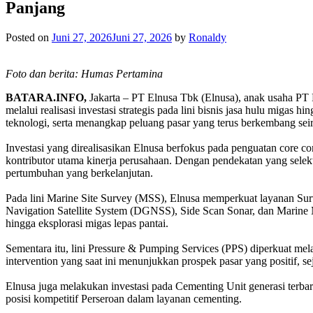
Panjang
Posted on
Juni 27, 2026
Juni 27, 2026
by
Ronaldy
Foto dan berita: Humas Pertamina
BATARA.INFO,
Jakarta – PT Elnusa Tbk (Elnusa), anak usaha PT
melalui realisasi investasi strategis pada lini bisnis jasa hulu miga
teknologi, serta menangkap peluang pasar yang terus berkembang seir
Investasi yang direalisasikan Elnusa berfokus pada penguatan core co
kontributor utama kinerja perusahaan. Dengan pendekatan yang selekti
pertumbuhan yang berkelanjutan.
Pada lini Marine Site Survey (MSS), Elnusa memperkuat layanan Surv
Navigation Satellite System (DGNSS), Side Scan Sonar, dan Marine
hingga eksplorasi migas lepas pantai.
Sementara itu, lini Pressure & Pumping Services (PPS) diperkuat mel
intervention yang saat ini menunjukkan prospek pasar yang positif, 
Elnusa juga melakukan investasi pada Cementing Unit generasi terba
posisi kompetitif Perseroan dalam layanan cementing.