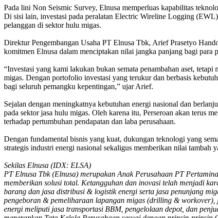
Pada lini Non Seismic Survey, Elnusa memperluas kapabilitas tekno
Di sisi lain, investasi pada peralatan Electric Wireline Logging (EW
pelanggan di sektor hulu migas.
Direktur Pengembangan Usaha PT Elnusa Tbk, Arief Prasetyo Handoyo
komitmen Elnusa dalam menciptakan nilai jangka panjang bagi para
“Investasi yang kami lakukan bukan semata penambahan aset, tetapi 
migas. Dengan portofolio investasi yang terukur dan berbasis kebutuha
bagi seluruh pemangku kepentingan,” ujar Arief.
Sejalan dengan meningkatnya kebutuhan energi nasional dan berlanju
pada sektor jasa hulu migas. Oleh karena itu, Perseroan akan terus me
terhadap pertumbuhan pendapatan dan laba perusahaan.
Dengan fundamental bisnis yang kuat, dukungan teknologi yang semaki
strategis industri energi nasional sekaligus memberikan nilai tambah
Sekilas Elnusa (IDX: ELSA)
PT Elnusa Tbk (Elnusa) merupakan Anak Perusahaan PT Pertamina H
memberikan solusi total. Ketangguhan dan inovasi telah menjadi karak
barang dan jasa distribusi & logistik energi serta jasa penunjang mig
pengeboran & pemeliharaan lapangan migas (drilling & workover), ja
energi meliputi jasa transportasi BBM, pengelolaan depot, dan penju
menerapkan Tata Kelola Perusahaan sesuai dengan prinsip-prinsi