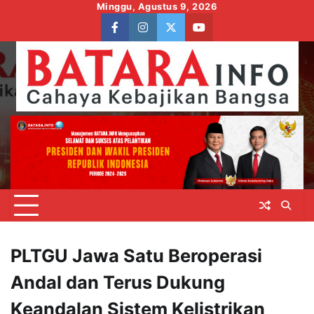
Skip
Minggu, Agustus 9, 2026
to
facebook
instagram
twitter
youtube
content
PLTGU Jawa Satu Beroperasi
Andal dan Terus Dukung
Keandalan Sistem Kelistrikan