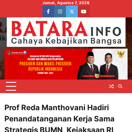
Skip
Jumat, Agustus 7, 2026
to
facebook
instagram
twitter
youtube
content
Prof Reda Manthovani Hadiri
Penandatanganan Kerja Sama
Strategis BUMN, Kejaksaan RI,