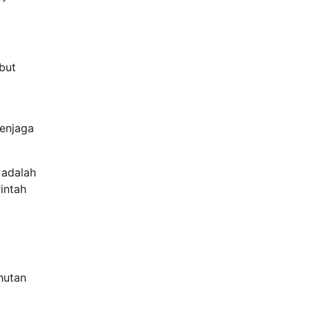
but
menjaga
 adalah
intah
hutan