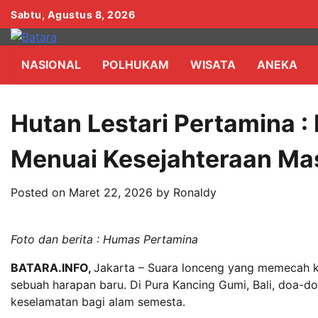
Skip
Sabtu, Agustus 8, 2026
to
content
NASIONAL
POLHUKAM
WISATA
ANEKA
Hutan Lestari Pertamina 
Menuai Kesejahteraan Ma
Posted on
Maret 22, 2026
by
Ronaldy
Foto dan berita : Humas Pertamina
BATARA.INFO,
Jakarta – Suara lonceng yang memecah 
sebuah harapan baru. Di Pura Kancing Gumi, Bali, doa-
keselamatan bagi alam semesta.