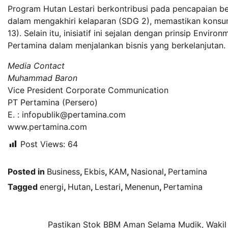
Program Hutan Lestari berkontribusi pada pencapaian b
dalam mengakhiri kelaparan (SDG 2), memastikan konsums
13). Selain itu, inisiatif ini sejalan dengan prinsip Envi
Pertamina dalam menjalankan bisnis yang berkelanjutan.
Media Contact
Muhammad Baron
Vice President Corporate Communication
PT Pertamina (Persero)
E. : infopublik@pertamina.com
www.pertamina.com
Post Views:
64
Posted in
Business
,
Ekbis
,
KAM
,
Nasional
,
Pertamina
Tagged
energi
,
Hutan
,
Lestari
,
Menenun
,
Pertamina
Navigasi
Pastikan Stok BBM Aman Selama Mudik, Wakil