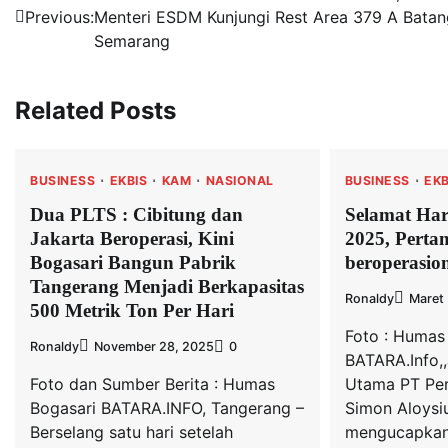
Previous:
Menteri ESDM Kunjungi Rest Area 379 A Batan
pos
Semarang
Related Posts
BUSINESS
EKBIS
KAM
NASIONAL
BUSINESS
EKB
Dua PLTS : Cibitung dan
Selamat Hari
Jakarta Beroperasi, Kini
2025, Perta
Bogasari Bangun Pabrik
beroperasio
Tangerang Menjadi Berkapasitas
Ronaldy
Maret
500 Metrik Ton Per Hari
Foto : Humas
Ronaldy
November 28, 2025
0
BATARA.Info,,
Foto dan Sumber Berita : Humas
Utama PT Per
Bogasari BATARA.INFO, Tangerang –
Simon Aloysiu
Berselang satu hari setelah
mengucapkan