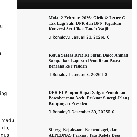
Mulai 2 Februari 2026: Girik & Letter C
Tak Lagi Sah, DPR dan BPN Tegaskan
ku
Konversi Sertifikat Tanah Wajib
Ronaldy
Januari 23, 2026
0
n
Ketua Satgas DPR RI Sufmi Dasco Ahmad
Sampaikan Laporan Pemulihan Pasca
Bencana ke Presiden
Ronaldy
Januari 3, 2026
0
DPR RI Pimpin Rapat Satgas Pemulihan
ing
Pascabencana Aceh, Perkuat Sinergi Jelang
Kunjungan Presiden
Ronaldy
Desember 30, 2025
0
g madu
itu,
Sinergi Kejaksaan, Kemendagri, dan
igus
ABPEDNAS Perkuat Tata Kelola Desa