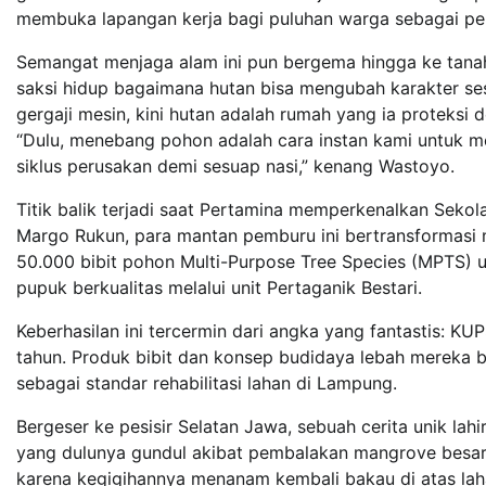
membuka lapangan kerja bagi puluhan warga sebagai pen
Semangat menjaga alam ini pun bergema hingga ke tana
saksi hidup bagaimana hutan bisa mengubah karakter se
gergaji mesin, kini hutan adalah rumah yang ia proteksi 
“Dulu, menebang pohon adalah cara instan kami untuk m
siklus perusakan demi sesuap nasi,” kenang Wastoyo.
Titik balik terjadi saat Pertamina memperkenalkan Seko
Margo Rukun, para mantan pemburu ini bertransformasi
50.000 bibit pohon Multi-Purpose Tree Species (MPTS) u
pupuk berkualitas melalui unit Pertaganik Bestari.
Keberhasilan ini tercermin dari angka yang fantastis: K
tahun. Produk bibit dan konsep budidaya lebah mereka b
sebagai standar rehabilitasi lahan di Lampung.
Bergeser ke pesisir Selatan Jawa, sebuah cerita unik lah
yang dulunya gundul akibat pembalakan mangrove besar-
karena kegigihannya menanam kembali bakau di atas lah