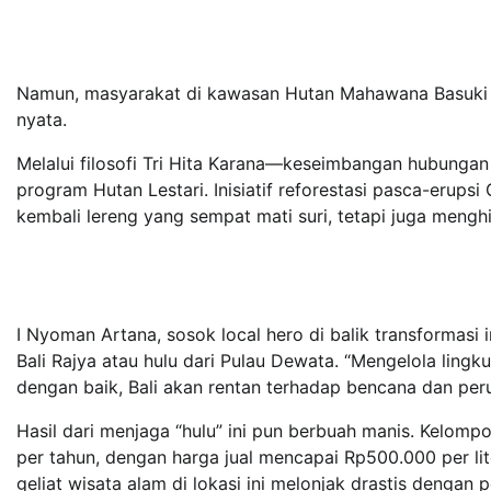
Namun, masyarakat di kawasan Hutan Mahawana Basuki B
nyata.
Melalui filosofi Tri Hita Karana—keseimbangan hubungan
program Hutan Lestari. Inisiatif reforestasi pasca-erups
kembali lereng yang sempat mati suri, tetapi juga meng
I Nyoman Artana, sosok local hero di balik transformasi
Bali Rajya atau hulu dari Pulau Dewata. “Mengelola lingkun
dengan baik, Bali akan rentan terhadap bencana dan per
Hasil dari menjaga “hulu” ini pun berbuah manis. Kel
per tahun, dengan harga jual mencapai Rp500.000 per lit
geliat wisata alam di lokasi ini melonjak drastis denga