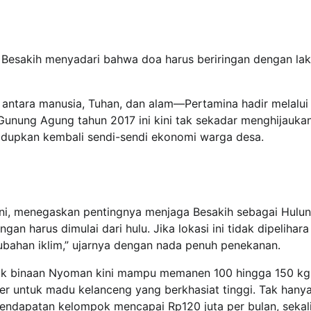
esakih menyadari bahwa doa harus beriringan dengan la
 antara manusia, Tuhan, dan alam—Pertamina hadir melalui
i Gunung Agung tahun 2017 ini kini tak sekadar menghijauka
hidupkan kembali sendi-sendi ekonomi warga desa.
 ini, menegaskan pentingnya menjaga Besakih sebagai Hulun
gan harus dimulai dari hulu. Jika lokasi ini tidak dipelihara
ubahan iklim,” ujarnya dengan nada penuh penekanan.
ompok binaan Nyoman kini mampu memanen 100 hingga 150 k
er untuk madu kelanceng yang berkhasiat tinggi. Tak hanya 
n pendapatan kelompok mencapai Rp120 juta per bulan, sekal