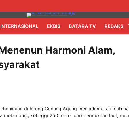
INTERNASIONAL
EKBIS
BATARA TV
REDAKSI
: Menenun Harmoni Alam,
syarakat
keheningan di lereng Gunung Agung menjadi mukadimah ba
doa melambung setinggi 250 meter dari permukaan laut, m