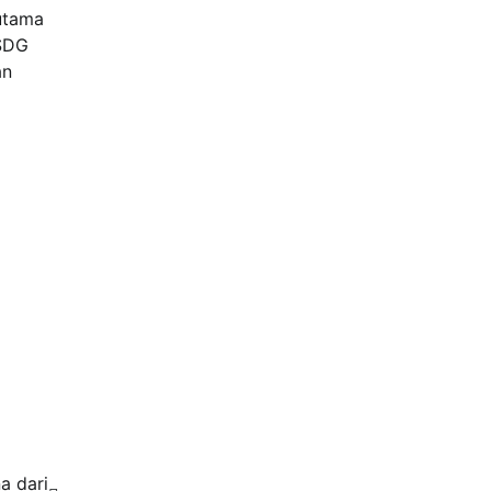
utama
(SDG
an
a dari