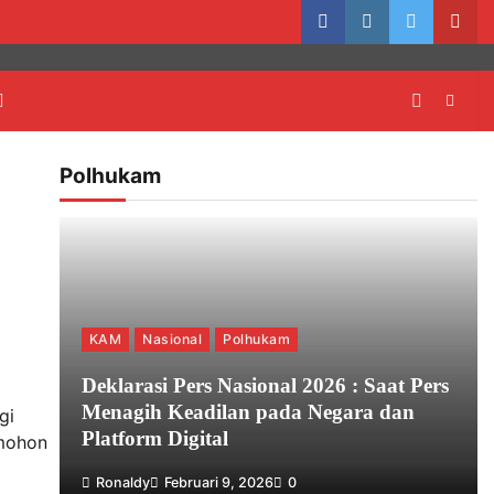
facebook
instagram
twitter
yout
Polhukam
KAM
Nasional
Polhukam
Deklarasi Pers Nasional 2026 : Saat Pers
Menagih Keadilan pada Negara dan
gi
Platform Digital
emohon
Ronaldy
Februari 9, 2026
0