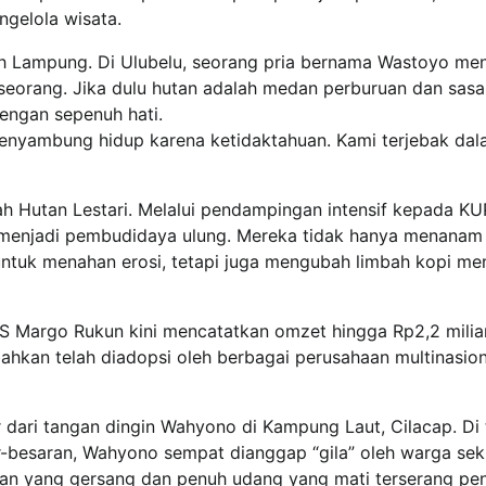
gelola wisata.
h Lampung. Di Ulubelu, seorang pria bernama Wastoyo men
seorang. Jika dulu hutan adalah medan perburuan dan sasa
dengan sepenuh hati.
enyambung hidup karena ketidaktahuan. Kami terjebak da
lah Hutan Lestari. Melalui pendampingan intensif kepada K
 menjadi pembudidaya ulung. Mereka tidak hanya menanam
ntuk menahan erosi, tetapi juga mengubah limbah kopi men
UPS Margo Rukun kini mencatatkan omzet hingga Rp2,2 milia
ahkan telah diadopsi oleh berbagai perusahaan multinasion
ir dari tangan dingin Wahyono di Kampung Laut, Cilacap. Di
besaran, Wahyono sempat dianggap “gila” oleh warga seki
an yang gersang dan penuh udang yang mati terserang pen