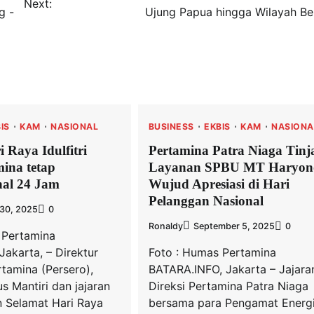
Next:
g -
Ujung Papua hingga Wilayah B
IS
KAM
NASIONAL
BUSINESS
EKBIS
KAM
NASIONA
 Raya Idulfitri
Pertamina Patra Niaga Tinj
mina tetap
Layanan SPBU MT Haryon
nal 24 Jam
Wujud Apresiasi di Hari
Pelanggan Nasional
 30, 2025
0
Ronaldy
September 5, 2025
0
 Pertamina
Jakarta, – Direktur
Foto : Humas Pertamina
tamina (Persero),
BATARA.INFO, Jakarta – Jajara
s Mantiri dan jajaran
Direksi Pertamina Patra Niaga
 Selamat Hari Raya
bersama para Pengamat Energ