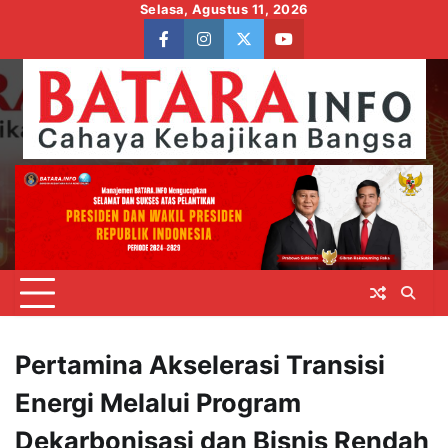
Skip
Selasa, Agustus 11, 2026
to
facebook
instagram
twitter
youtube
content
Pertamina Akselerasi Transisi
Energi Melalui Program
Dekarbonisasi dan Bisnis Rendah