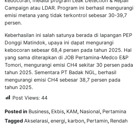
kebocoran, melalui program Leak Detection & Repair
Campaign atau LDAR. Program ini berhasil mengurangi
emisi metana yang tidak terkontrol sebesar 30-39,7
persen.
Keberhasilan ini salah satunya berada di lapangan PEP
Donggi Matindok, upaya ini dapat mengurangi
kebocoran sebesar 68,4 persen pada tahun 2025. Hal
yang sama diterapkan di JOB Pertamina-Medco E&P
Tomori, mengurangi emisi CH4 sekitar 30 persen pada
tahun 2025. Sementara PT Badak NGL, berhasil
mengurangi emisi CH4 sebesar 38,7 persen pada
tahun 2025.
Post Views:
44
Posted in
Business
,
Ekbis
,
KAM
,
Nasional
,
Pertamina
Tagged
Akselarasi
,
energi
,
karbon
,
Pertamin
,
Rendah