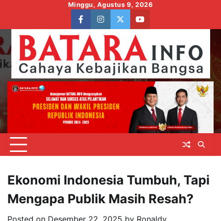
Skip
Minggu, Agustus 9, 2026
to
facebook
instagram
twitter
youtube
content
Ekonomi Indonesia Tumbuh, Tapi
Mengapa Publik Masih Resah?
Posted on
Desember 22, 2025
by
Ronaldy