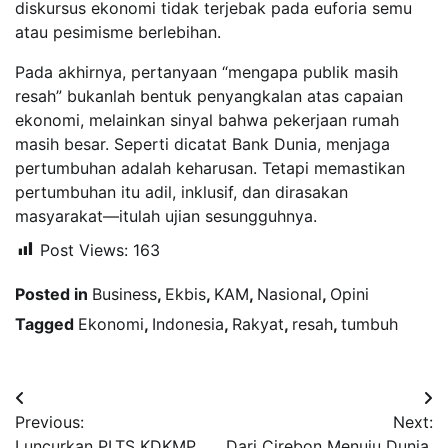
diskursus ekonomi tidak terjebak pada euforia semu
atau pesimisme berlebihan.
Pada akhirnya, pertanyaan “mengapa publik masih
resah” bukanlah bentuk penyangkalan atas capaian
ekonomi, melainkan sinyal bahwa pekerjaan rumah
masih besar. Seperti dicatat Bank Dunia, menjaga
pertumbuhan adalah keharusan. Tetapi memastikan
pertumbuhan itu adil, inklusif, dan dirasakan
masyarakat—itulah ujian sesungguhnya.
Post Views:
163
Posted in
Business
,
Ekbis
,
KAM
,
Nasional
,
Opini
Tagged
Ekonomi
,
Indonesia
,
Rakyat
,
resah
,
tumbuh
Navigasi
Previous:
Next:
pos
Luncurkan PLTS KDKMP
Dari Cirebon Menuju Dunia,