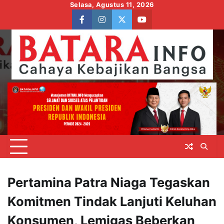
Skip
Selasa, Agustus 11, 2026
to
facebook
instagram
twitter
youtube
content
Pertamina Patra Niaga Tegaskan
Komitmen Tindak Lanjuti Keluhan
Konsumen, Lemigas Beberkan